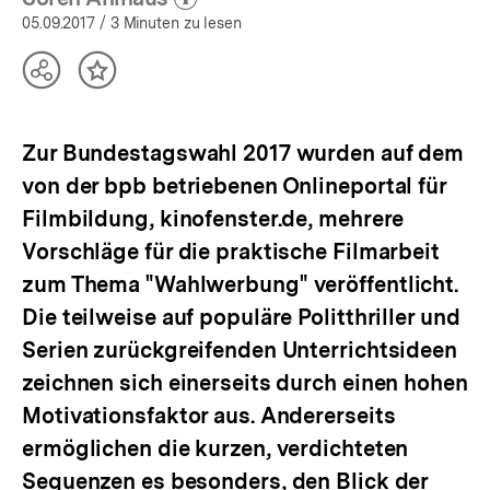
(Mehr zum Autor)
öffnen
05.09.2017
/ 3 Minuten zu lesen
Teilen
Inhalt
Optionen
merken
anzeigen
Zur Bundestagswahl 2017 wurden auf dem
von der bpb betriebenen Onlineportal für
Filmbildung, kinofenster.de, mehrere
Vorschläge für die praktische Filmarbeit
zum Thema "Wahlwerbung" veröffentlicht.
Die teilweise auf populäre Politthriller und
Serien zurückgreifenden Unterrichtsideen
zeichnen sich einerseits durch einen hohen
Motivationsfaktor aus. Andererseits
ermöglichen die kurzen, verdichteten
Sequenzen es besonders, den Blick der