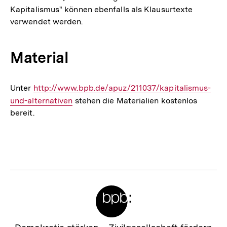
Kapitalismus" können ebenfalls als Klausurtexte
verwendet werden.
Material
Unter
Interner
http://www.bpb.de/apuz/211037/kapitalismus-
und-alternativen
Link:
stehen die Materialien kostenlos
bereit.
Fussnoten
Meta-
Links