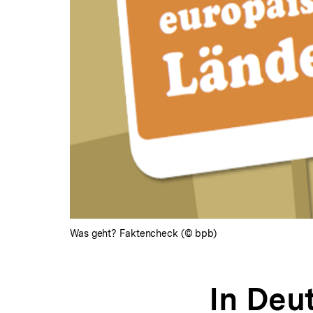
Was geht? Faktencheck (© bpb)
In Deu