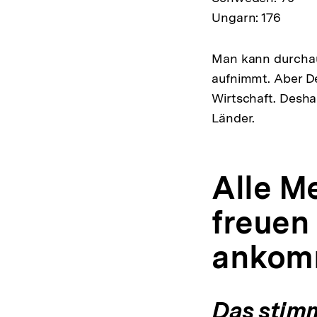
Ungarn: 176
Man kann durchau
aufnimmt. Aber De
Wirtschaft. Desha
Länder.
Alle M
freuen 
ankomm
Das stimm