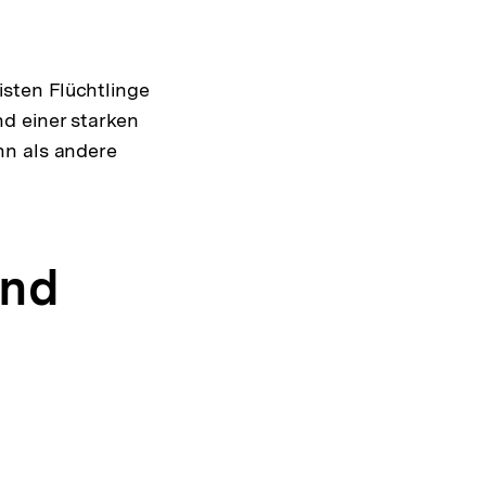
sten Flüchtlinge
d einer starken
nn als andere
and