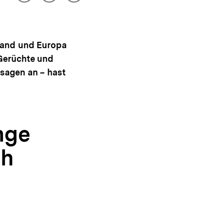
drucken
Optionen
merken
anzeigen
hland und Europa
 Gerüchte und
ssagen an – hast
nge
ch