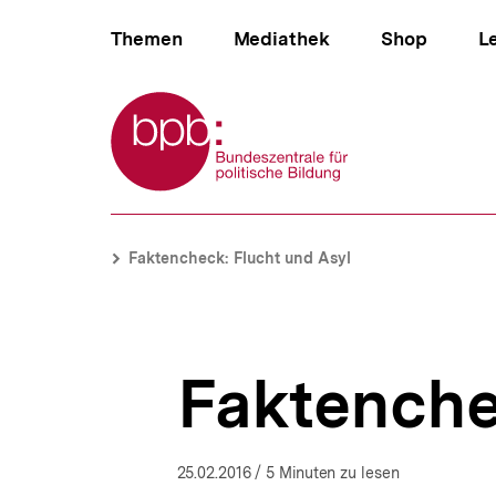
Direkt
Hauptnavigation
zum
Themen
Mediathek
Shop
L
Seiteninhalt
springen
Zur Startseite der bpb
B
Faktencheck:
e
Flucht
Brotkrümelnavigation
Pfadnavigat
Faktencheck: Flucht und Asyl
r
und
e
Asyl
i
|
c
bpb.de
h
Faktenche
s
n
a
v
i
25.02.2016
/ 5 Minuten zu lesen
g