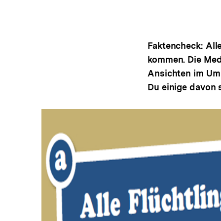
a
t
i
o
Faktencheck: All
n
kommen. Die Medi
Ansichten im Uml
Du einige davon 