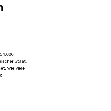
n
154.000
ischer Staat.
t, wie viele
: