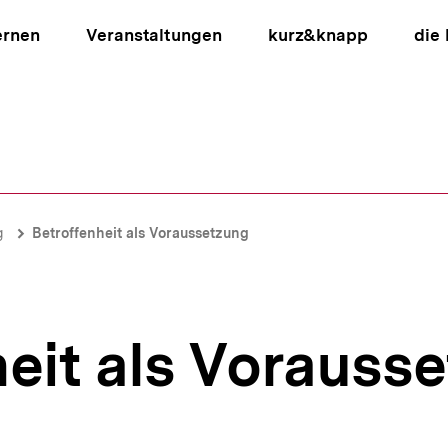
ernen
Veranstaltungen
kurz&knapp
die
ion
g
Betroffenheit als Voraussetzung
heit als Vorauss