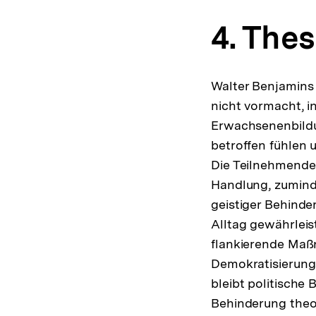
4. The
Walter Benjamins 
nicht vormacht, i
Erwachsenenbildu
betroffen fühlen 
Die Teilnehmenden
Handlung, zumind
geistiger Behinde
Alltag gewährleis
flankierende Ma
Demokratisierung
bleibt politische
Behinderung theo