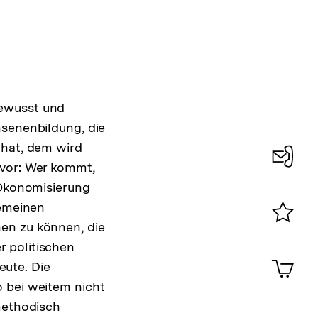
bewusst und
hsenenbildung, die
 hat, dem wird
 vor: Wer kommt,
Konta
 Ökonomisierung
0
gemeinen
en zu können, die
Merklist
 politischen
ansehen
0
Artik
ute. Die
im
o bei weitem nicht
Shop-
Warenko
methodisch