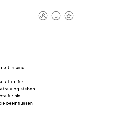
Artikel
Teilen
Inhalt
drucken
Optionen
merken
anzeigen
oft in einer
stätten für
Betreuung stehen,
te für sie
ge beeinflussen