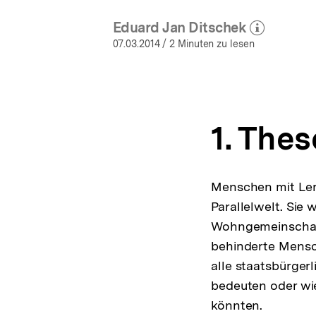
a
t
Eduard Jan Ditschek
(Mehr zum Autor)
i
öffnen
07.03.2014
/ 2 Minuten zu lesen
o
n
1. Thes
Menschen mit Lern
Parallelwelt. Sie
Wohngemeinschafte
behinderte Mensch
alle staatsbürgerl
bedeuten oder wie
könnten.