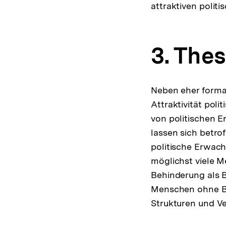
attraktiven poli
3. The
Neben eher formal
Attraktivität pol
von politischen En
lassen sich betro
politische Erwach
möglichst viele M
Behinderung als B
Menschen ohne Be
Strukturen und V