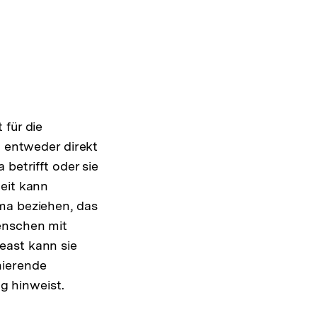
ansehen
 für die
d entweder direkt
betrifft oder sie
eit kann
ma beziehen, das
enschen mit
east kann sie
nierende
 hinweist.