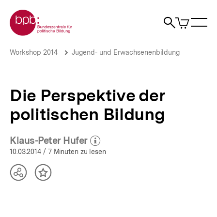
Direkt
Zur Startseite der bpb
zum
0
Artikel
Sho
Seiteninhalt
im
Naviga
Suche
springen
War
öffne
öffnen
öff
Pfadnavigation
Die
Brotkrümelnavigation
Workshop 2014
Jugend- und Erwachsenenbildung
Perspektive
der
politischen
Bildung
Die Perspektive der
|
bpb.de
politischen Bildung
Klaus-Peter Hufer
(Mehr zum Autor)
öffnen
10.03.2014
/ 7 Minuten zu lesen
Teilen
Inhalt
Optionen
merken
anzeigen