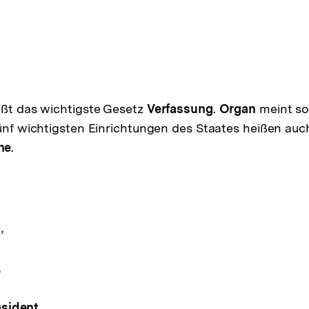
ißt das wichtigste Gesetz
Verfassung
.
Organ
meint so
fünf wichtigsten Einrichtungen des Staates heißen auc
ne
.
g
,
,
sident
,