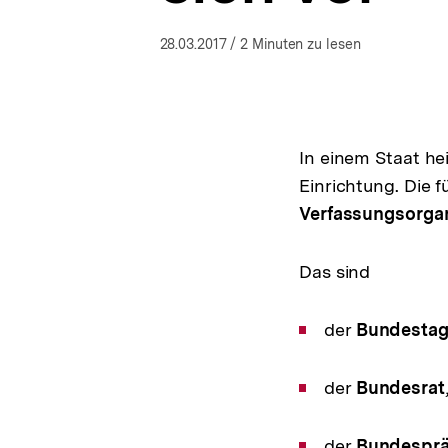
a
t
28.03.2017
/ 2 Minuten zu lesen
i
o
n
In einem Staat he
Einrichtung. Die 
Verfassungsorga
Das sind
der
Bundesta
der
Bundesrat
der
Bundesprä