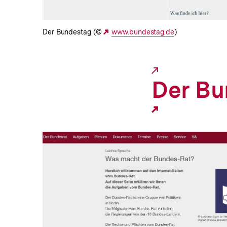
Der Bundestag (©
Externer
www.bundestag.de
)
Link:
Der Bu
In