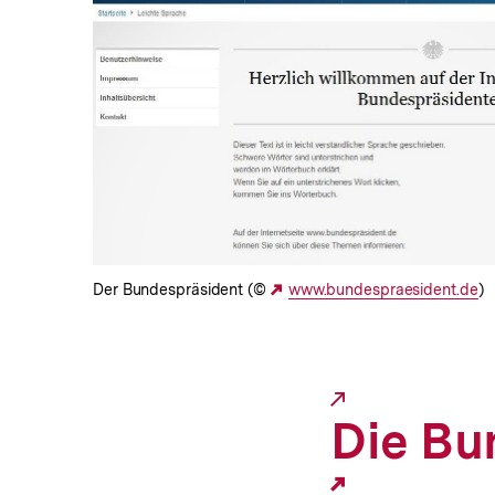
In
Lightbox
öffnen
Der Bundespräsident (©
Externer
www.bundespraesident.de
)
Link:
Die Bu