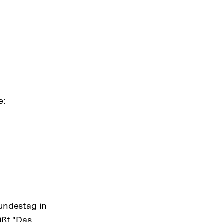
e:
undestag in
ißt "Das