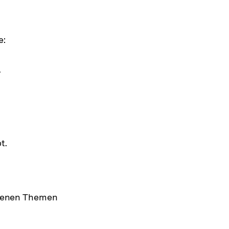
e:
.
t.
edenen Themen