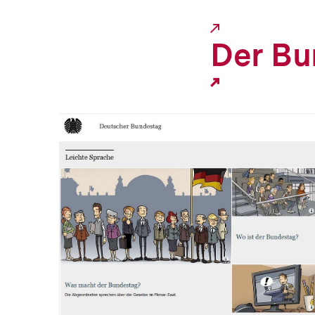
Link:
Der Bu
In
Lightbox
öffnen