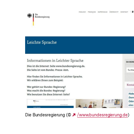
In
Lightbox
öffnen
Die Bundesregierung (©
Externer
/www.bundesregierung.de
)
Link: