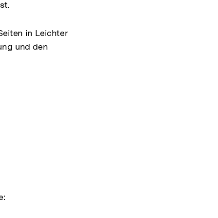
st.
eiten in Leichter
ung und den
e: