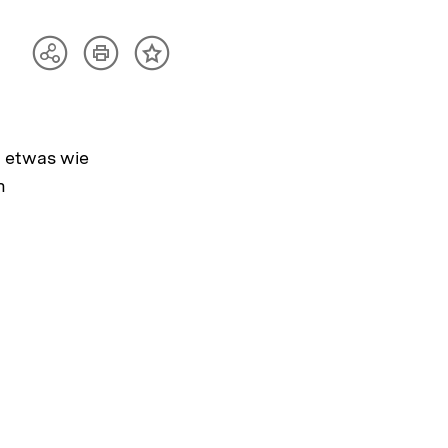
Artikel
Teilen
Inhalt
drucken
Optionen
merken
anzeigen
 etwas wie
h