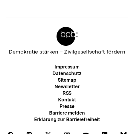
Fussnoten
Meta-
Links
Zur
Demokratie stärken –
Zivilgesellschaft fördern
Startseite
der
Meta-
Impressum
bpb
Navigation
Datenschutz
Sitemap
Newsletter
RSS
Kontakt
Presse
Barriere melden
Erklärung zur Barrierefreiheit