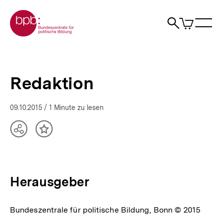
Direkt
Zur Startseite der bpb
zum
0
Artikel
Sho
Seiteninhalt
im
Naviga
Suche
springen
War
öffne
öffnen
öff
Pfadnavigation
Redaktion
Brotkrümelnavigation
|
bpb.de
Redaktion
09.10.2015
/ 1 Minute zu lesen
Teilen
Inhalt
Optionen
merken
anzeigen
Herausgeber
Bundeszentrale für politische Bildung, Bonn © 2015