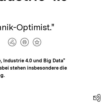
nik-Optimist."
Artikel
Teilen
Inhalt
drucken
Optionen
merken
anzeigen
, Industrie 4.0 und Big Data"
Dabei stehen insbesondere die
g.
Konta