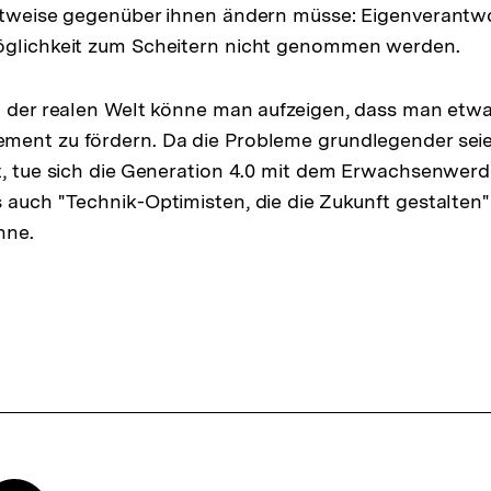
chtweise gegenüber ihnen ändern müsse: Eigenverantw
öglichkeit zum Scheitern nicht genommen werden.
in der realen Welt könne man aufzeigen, dass man et
ent zu fördern. Da die Probleme grundlegender seien
t, tue sich die Generation 4.0 mit dem Erwachsenwer
 auch "Technik-Optimisten, die die Zukunft gestalten"
nne.
Zur