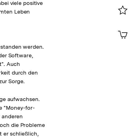
ei viele positive
0
mmten Leben
Merklist
ansehen
0
Artik
im
Shop-
erstanden werden.
Warenko
der Software,
ansehen
t". Auch
keit durch den
zur Sorge.
inge aufwachsen.
ne "Money-for-
r anderen
doch die Probleme
er schließlich,