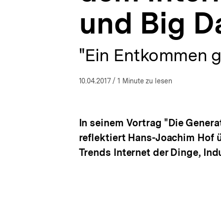
a
Data
und Big D
t
|
i
bpb.de
o
n
"Ein Entkommen gib
10.04.2017
/ 1 Minute zu lesen
In seinem Vortrag "Die Generat
reflektiert Hans-Joachim Hof 
Trends Internet der Dinge, Ind