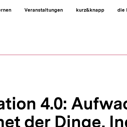
ernen
Veranstaltungen
kurz&knapp
die
ion
ation 4.0: Aufwa
et der Dinge, In