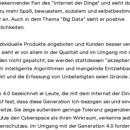
bekennender Fan des "Internet der Dinge" und sieht dab
 zu mehr Spaß, bewusstem, sozialem und selbstbesti
z an. Auch in dem Thema "Big Data" sieht er positive
ichkeiten.
individuelle Produkte angeboten und Kunden besser v
 sieht er vor allem in der Qualität und im Umgang mit 
n nicht gepatcht, sie werden stattdessen "akzeptier
ch intelligente Algorithmen und mangelnde Entziehbar
kt und die Erfassung von Unbeteiligten seien Gründe 
n 4.0 bezeichnet er Leute, die mit dem Internet der D
Hof fest, dass diese Generation Ich-bezogen sei und ei
esitze. Sie zeige außerdem geringe Toleranz gegenübe
tze den Cyberspace als ihren Wirkraum, verkenne je
enschutzes. Im Umgang mit der Generation 4.0 fordert 