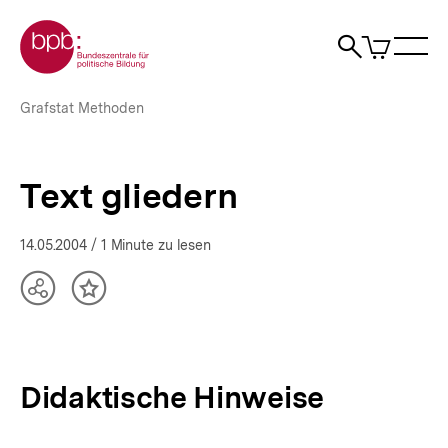
Direkt
Zur Startseite der bpb
zum
0
Artikel
Sho
Seiteninhalt
im
Naviga
Suche
springen
War
öffne
öffnen
öff
Pfadnavigation
Text
Brotkrümelnavigation
Grafstat Methoden
gliedern
|
bpb.de
Text gliedern
14.05.2004
/ 1 Minute zu lesen
Teilen
Inhalt
Optionen
merken
anzeigen
Didaktische Hinweise