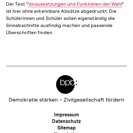
Der Text "
Interner
Voraussetzungen und Funktionen der Wahl
"
ist hier ohne erkennbare Absätze abgedruckt. Die
Link:
Schülerinnen und Schüler sollen eigenständig die
Sinnabschnitte ausfindig machen und passende
Überschriften finden.
Fussnoten
Meta-
Links
Zur
Demokratie stärken –
Zivilgesellschaft fördern
Startseite
der
Meta-
Impressum
bpb
Navigation
Datenschutz
Sitemap