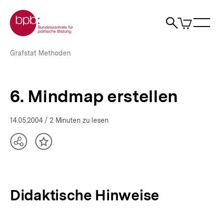
Direkt
Zur Startseite der bpb
zum
0
Artikel
Sho
Seiteninhalt
im
Naviga
Suche
springen
War
öffne
öffnen
öff
Pfadnavigation
6.
Brotkrümelnavigation
Grafstat Methoden
Mindmap
erstellen
|
bpb.de
6. Mindmap erstellen
14.05.2004
/ 2 Minuten zu lesen
Teilen
Inhalt
Optionen
merken
anzeigen
Didaktische Hinweise