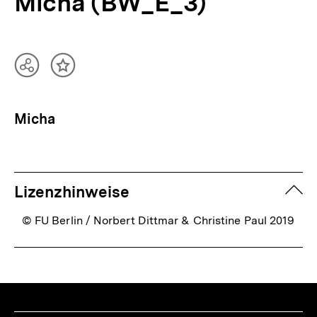
Micha (BW_E_3)
Teilen
Inhalt
Optionen
merken
anzeigen
Micha
zuk
Lizenzhinweise
© FU Berlin / Norbert Dittmar & Christine Paul 2019