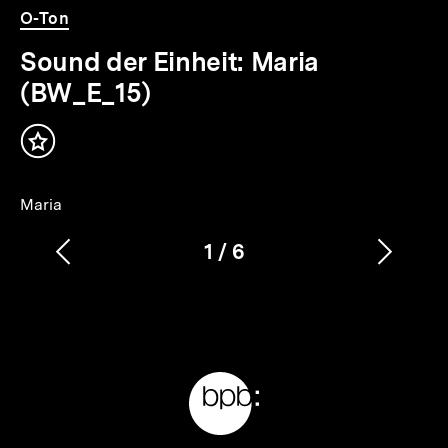
O-Ton
Sound der Einheit: Maria
(BW_E_15)
Inhalt
merken
Maria
1
/
6
Vorherigen
Nächs
Karussellinhalt
von
Inhalt
Inhalt
anzeigen
anzei
Meta-
Links