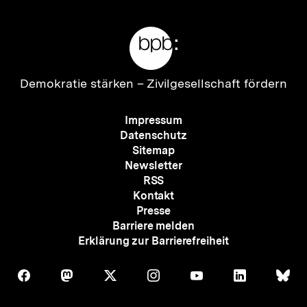
Meta-
Links
Zur
Demokratie stärken –
Zivilgesellschaft fördern
Startseite
der
Meta-
Impressum
bpb
Navigation
Datenschutz
Sitemap
Newsletter
RSS
Kontakt
Presse
Barriere melden
Erklärung zur Barrierefreiheit
Auf
Auf
Auf
Auf
Auf
Auf
Au
Folgen
Folgen
Folgen
Folgen
Folgen
Folgen
Fol
Facebook
Mastodon
X
Instagram
Youtube
LinkedIn
Bl
Sie
Sie
Sie
Sie
Sie
Sie
Sie