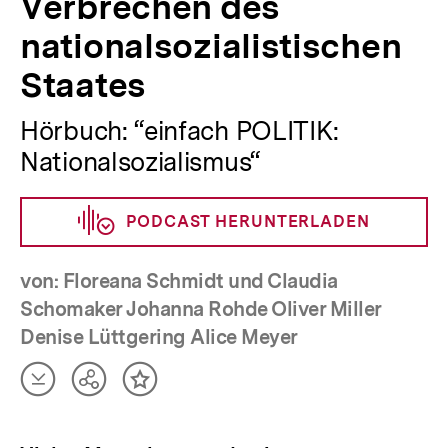
Verbrechen des
nationalsozialistischen
Staates
Hörbuch: “einfach POLITIK:
Nationalsozialismus“
PODCAST HERUNTERLADEN
von: Floreana Schmidt und Claudia
Schomaker Johanna Rohde Oliver Miller
Denise Lüttgering Alice Meyer
Artikel
Teilen
Inhalt
herunterladen
Optionen
merken
anzeigen