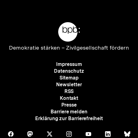
Meta-
Links
Zur
Demokratie stärken –
Zivilgesellschaft fördern
Startseite
der
Meta-
Impressum
bpb
Navigation
Datenschutz
Sitemap
Newsletter
RSS
Kontakt
Presse
Barriere melden
Erklärung zur Barrierefreiheit
Auf
Auf
Auf
Auf
Auf
Auf
Au
Folgen
Folgen
Folgen
Folgen
Folgen
Folgen
Fol