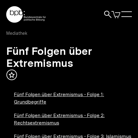
Direkt
Zur Startseite der bpb
zum
0
Artikel
Sho
Seiteninhalt
im
Naviga
Suche
springen
War
öffne
öffnen
öff
Pfadnavigation
Fünf
Brotkrümelnavigation
Mediathek
Folgen
über
Fünf Folgen über
Extremismus
|
Extremismus
bpb.de
Inhalt
merken
Fünf Folgen über Extremismus - Folge 1:
Grundbegriffe
Fünf Folgen über Extremismus - Folge 2:
Rechtsextremismus
Fünf Folgen über Extremismus - Folge 3: Islamismus