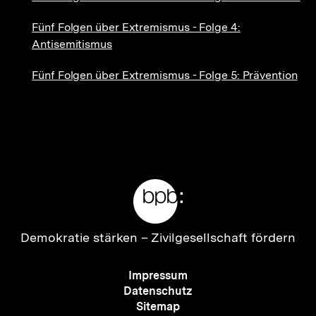
Fünf Folgen über Extremismus - Folge 4:
Antisemitismus
Fünf Folgen über Extremismus - Folge 5: Prävention
Meta-
Links
Zur
Demokratie stärken –
Zivilgesellschaft fördern
Startseite
der
Meta-
Impressum
bpb
Navigation
Datenschutz
Sitemap