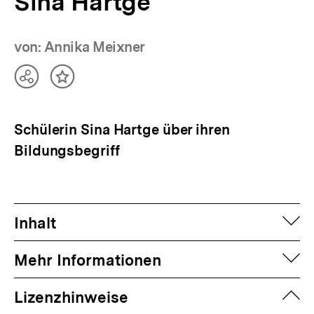
Sina Hartge
von: Annika Meixner
Teilen
Inhalt
Optionen
merken
anzeigen
Schülerin Sina Hartge über ihren
Bildungsbegriff
auf
Inhalt
auf
Mehr Informationen
zuk
Lizenzhinweise