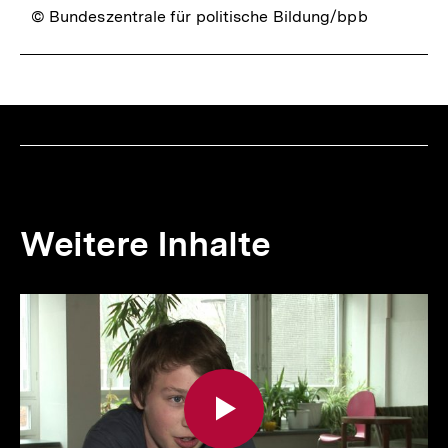
© Bundeszentrale für politische Bildung/bpb
Weitere Inhalte
Inhaltskarousell
Inhaltskarussell
für
überspringen
weitere
Inhalte