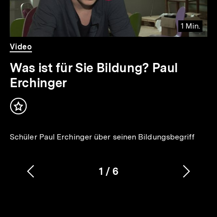
1 Min.
Video
Dauer
Video
1
Min.
Was ist für Sie Bildung? Paul
Erchinger
Inhalt
merken
Schüler Paul Erchinger über seinen Bildungsbegriff
1
/
6
Vorherigen
Nächs
Karussellinhalt
von
Inhalt
Inhalt
anzeigen
anzei