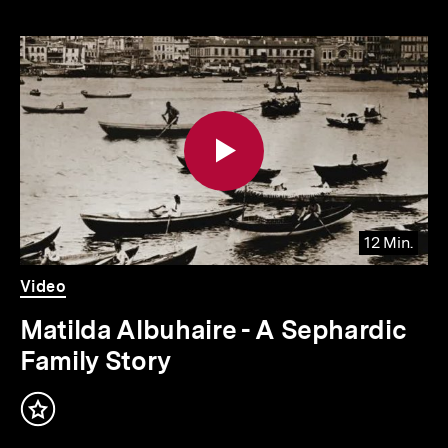
Inhaltskarousell
Inhaltskarussell
für
überspringen
weitere
Inhalte
12 Min.
Video
Dauer
Video
12
Min.
Matilda Albuhaire - A Sephardic
Family Story
Inhalt
merken