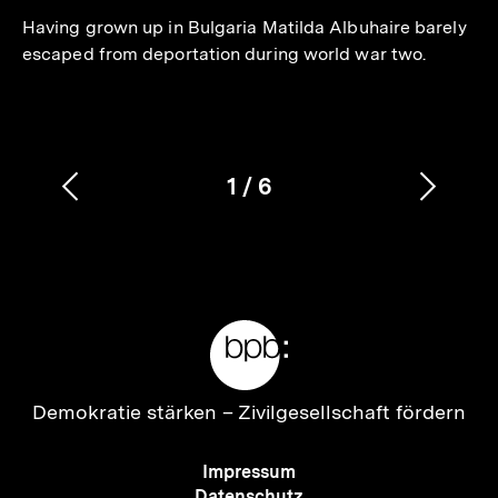
Having grown up in Bulgaria Matilda Albuhaire barely
escaped from deportation during world war two.
1
/
6
Vorherigen
Nächs
Karussellinhalt
von
Inhalt
Inhalt
anzeigen
anzei
Meta-
Links
Zur
Demokratie stärken –
Zivilgesellschaft fördern
Startseite
der
Meta-
Impressum
bpb
Navigation
Datenschutz