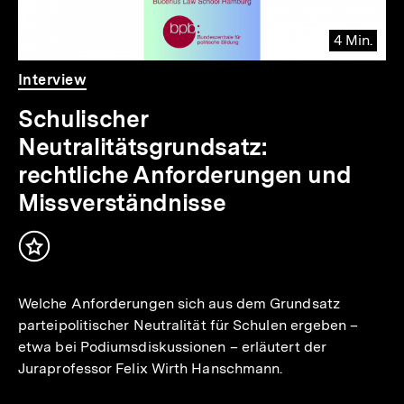
4 Min.
Video
Dauer
Interview
4
Min.
Schulischer
Neutralitätsgrundsatz:
rechtliche Anforderungen und
Missverständnisse
Inhalt
merken
Welche Anforderungen sich aus dem Grundsatz
parteipolitischer Neutralität für Schulen ergeben –
etwa bei Podiumsdiskussionen – erläutert der
Juraprofessor Felix Wirth Hanschmann.