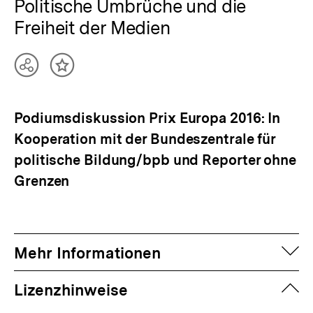
Politische Umbrüche und die
Freiheit der Medien
Teilen
Inhalt
Optionen
merken
anzeigen
Podiumsdiskussion Prix Europa 2016: In
Kooperation mit der Bundeszentrale für
politische Bildung/bpb und Reporter ohne
Grenzen
auf
Mehr Informationen
zuk
Lizenzhinweise