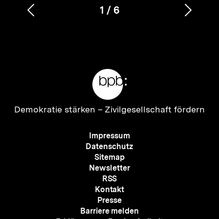
1
/
6
Vorherigen
Nächs
Karussellinhalt
von
Inhalt
Inhalt
anzeigen
anzei
Meta-
Links
Zur
Demokratie stärken –
Zivilgesellschaft fördern
Startseite
der
Meta-
Impressum
bpb
Navigation
Datenschutz
Sitemap
Newsletter
RSS
Kontakt
Presse
Barriere melden