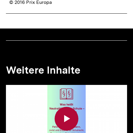
© 2016 Prix Europa
Weitere Inhalte
Inhaltskarousell
Inhaltskarussell
für
überspringen
weitere
Inhalte