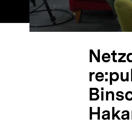
Netzd
re:pu
Bins
Hakan