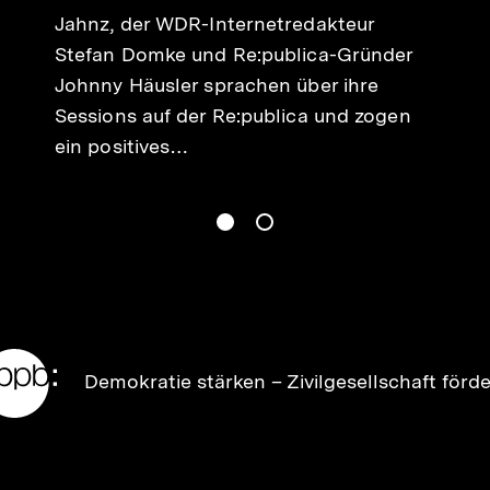
Jahnz, der WDR-Internetredakteur
Stefan Domke und Re:publica-Gründer
Johnny Häusler sprachen über ihre
Sessions auf der Re:publica und zogen
ein positives…
gen
Springe zum Inhalt
1
(
Aktueller Inhalt
)
Springe zum Inhalt
2
n
Zur
Demokratie stärken –
Zivilgesellschaft förd
Startseite
der
bpb