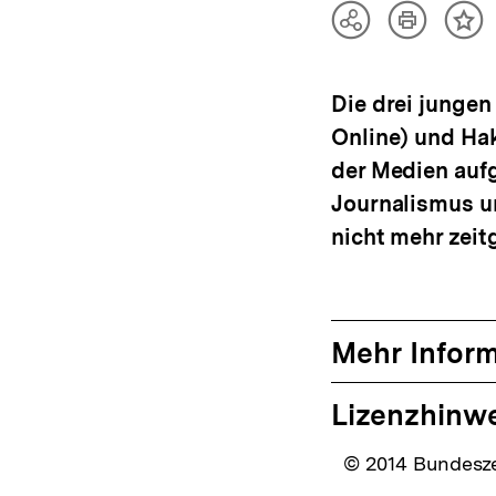
Artikel
Teilen
Inh
drucken
Optionen
me
anzeigen
Die drei jungen
Online) und Ha
der Medien aufg
Journalismus un
nicht mehr zei
Mehr Infor
Lizenzhinw
© 2014 Bundeszen