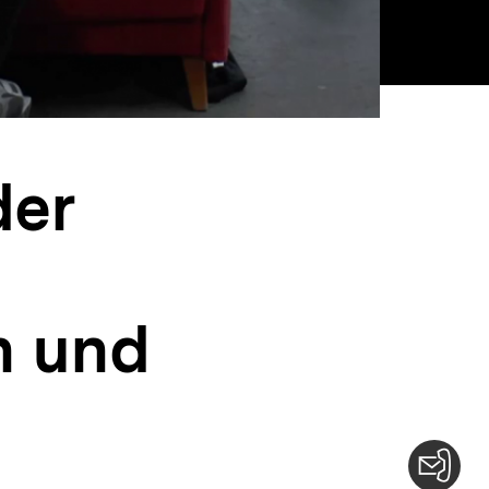
der
n und