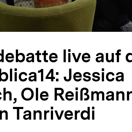
ebatte live auf 
blica14: Jessica
ch, Ole Reißman
 Tanriverdi