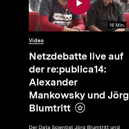
 Min.
16 Min.
Video
Dauer
Video
16
Min.
Netzdebatte live auf
der re:publica14:
n
Alexander
ärt
Mankowsky und Jörg
n
Blumtritt
Inhalt
it der
merken
evtl.
Der Data Scientist Jörg Blumtritt und