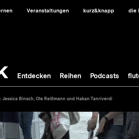
ernen
Veranstaltungen
kurz&knapp
die
k
Entdecken
Reihen
Podcasts
flut
ion
14: Jessica Binsch, Ole Reißmann und Hakan Tanriverdi