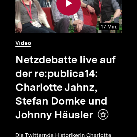
17 Min.
Video
Dauer
Video
17
Min.
Netzdebatte live auf
der re:publica14:
Charlotte Jahnz,
Stefan Domke und
Johnny Häusler
Inhalt
merken
Die Twitternde Historikerin Charlotte