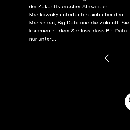
der Zukunftsforscher Alexander
Mankowsky unterhalten sich über den
Menschen, Big Data und die Zukunft. Sie
kommen zu dem Schluss, dass Big Data
nur unter…
1
/
2
Karussellinhalt
von
Vorheri
Inhalt
anzeige
Meta-
Links