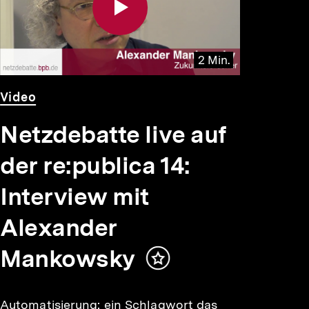
2 Min.
Video
Dauer
Video
2
Min.
Netzdebatte live auf
der re:publica 14:
Interview mit
Alexander
Mankowsky
Inhalt
merken
Automatisierung: ein Schlagwort das