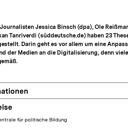
alt
rken
 Journalisten Jessica Binsch (dpa), Ole Reißma
kan Tanriverdi (süddeutsche.de) haben 23 Thes
estellt. Darin geht es vor allem um eine Anpas
d der Medien an die Digitalisierung, denn viel
tgemäß.
mationen
eise
trale für politische Bildung