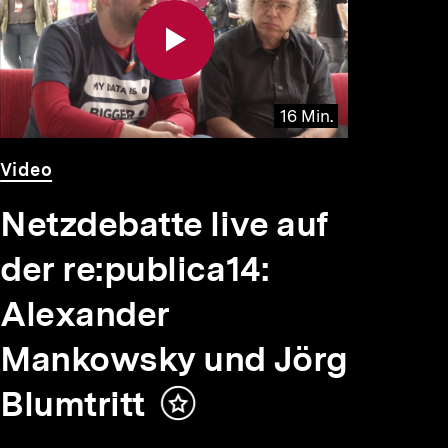
16 Min.
Video
Dauer
Video
16
Min.
Netzdebatte live auf
der re:publica14:
Alexander
Mankowsky und Jörg
Blumtritt
Inhalt
merken