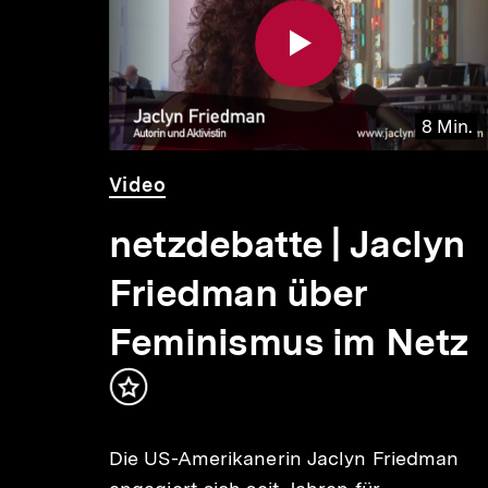
Inhalte
 Min.
8 Min.
Video
Dauer
Video
8
Min.
uf
netzdebatte | Jaclyn
Friedman über
nd
Feminismus im Netz
n
Inhalt
merken
Die US-Amerikanerin Jaclyn Friedman