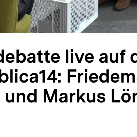
ebatte live auf 
blica14: Friede
g und Markus Lö
alt
rken