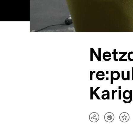
Netzd
re:pu
Kari
Artikel
Teilen
Inh
drucken
Optionen
me
anzeigen