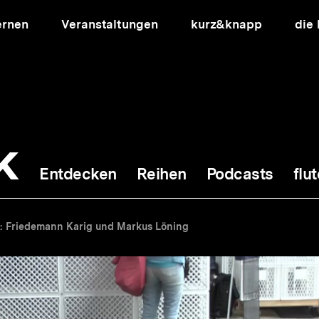
ernen
Veranstaltungen
kurz&knapp
die
k
Entdecken
Reihen
Podcasts
flut
ion
14: Friedemann Karig und Markus Löning