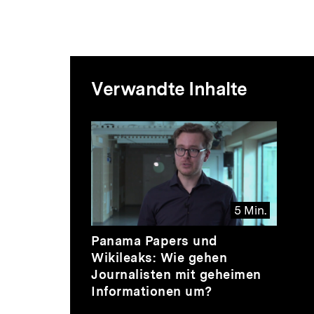
Mediatheksi
Verwandte Inhalte
zur
Inhaltskarussell
überspringen
Thematik
5 Min.
Video
Dauer
Panama Papers und
5
Wikileaks: Wie gehen
Min.
Journalisten mit geheimen
Informationen um?