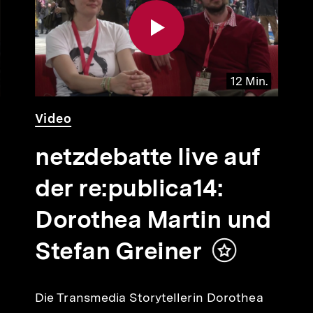
12 Min.
Video
Dauer
Video
12
Min.
netzdebatte live auf
der re:publica14:
Dorothea Martin und
Stefan Greiner
Inhalt
merken
Die Transmedia Storytellerin Dorothea