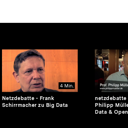
nhalte
4 Min.
Video
Dauer
Video
Dauer
Netzdebatte - Frank
netzdebatte 
4
5
Schirrmacher zu Big Data
Philipp Müll
Min.
Min.
Data & Ope