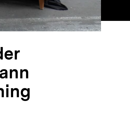
der
mann
ning