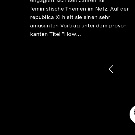
engagiert sich seit Jahren für
Peng!
feministische Themen im Netz. Auf der
ca so
republica XI hielt sie einen sehr
 sich
amüsanten Vortrag unter dem pro­vo­
d
kan­ten Titel "How…
1
/
2
Karussellinhalt
von
Vorheri
Inhalt
anzeige
Meta-