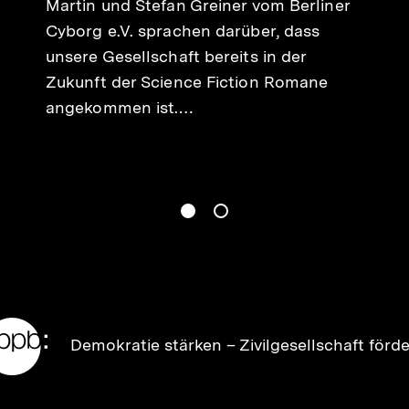
Martin und Stefan Greiner vom Berliner
Cyborg e.V. sprachen darüber, dass
unsere Gesellschaft bereits in der
Zukunft der Science Fiction Romane
angekommen ist.…
gen
Springe zum Inhalt
1
(
Aktueller Inhalt
)
Springe zum Inhalt
2
n
Zur
Demokratie stärken –
Zivilgesellschaft förd
Startseite
der
bpb