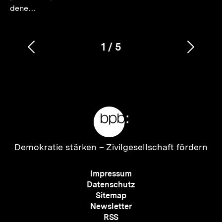
dene…
1
/
5
Vorherigen
Nächs
Karussellinhalt
von
Inhalt
Inhalt
anzeigen
anzei
Meta-
Links
Zur
Demokratie stärken –
Zivilgesellschaft fördern
Startseite
der
Meta-
Impressum
bpb
Navigation
Datenschutz
Sitemap
Newsletter
RSS