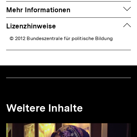
auf
Mehr Informationen
zuk
Lizenzhinweise
© 2012 Bundeszentrale für politische Bildung
Weitere Inhalte
Inhaltskarousell
Inhaltskarussell
für
überspringen