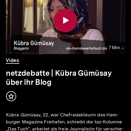
weitere
Inhalte
7 Min.
Video
Dauer
Video
7
Min.
netzdebatte | Kübra Gümüsay
über ihr Blog
Inhalt
merken
Kübra Gümü­say, 22, war Chef­re­dak­teu­rin des Ham­
bur­ger Maga­zins Frei­ha­fen, schreibt die taz-Kolumne
„Das Tuch", arbei­tet als freie Jour­na­lis­tin für ver­schie­