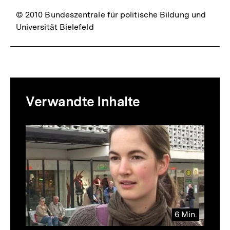
© 2010 Bundeszentrale für politische Bildung und
Universität Bielefeld
Mediatheksinhalte
Verwandte Inhalte
zur
Thematik
Inhaltskarussell
überspringen
6 Min.