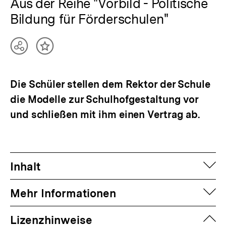
Aus der Reihe "Vorbild - Politische
Bildung für Förderschulen"
Teilen
Inhalt
Optionen
merken
anzeigen
Die Schüler stellen dem Rektor der Schule
die Modelle zur Schulhofgestaltung vor
und schließen mit ihm einen Vertrag ab.
auf
Inhalt
auf
Mehr Informationen
zuk
Lizenzhinweise