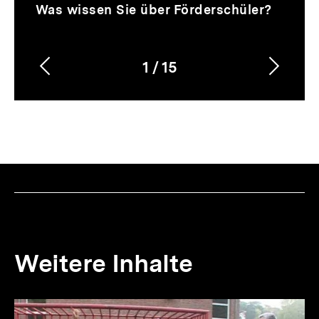
Video
Dauer
Was wissen Sie über Förderschüler?
6
Min.
1
/
15
Vorherigen
Nächs
Karussellinhalt
von
Inhalt
Inhalt
anzeigen
anzei
Weitere Inhalte
Inhaltskarousell
Inhaltskarussell