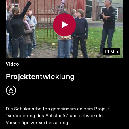
für
überspringen
weitere
Inhalte
14 Min.
Video
Dauer
Video
14
Min.
Projektentwicklung
Inhalt
merken
Die Schüler arbeiten gemeinsam an dem Projekt
"Veränderung des Schulhofs" und entwickeln
Vorschläge zur Verbesserung.