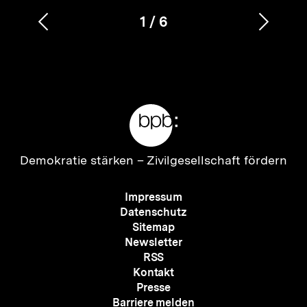
1
/
6
Vorherigen
Nächs
Karussellinhalt
von
Inhalt
Inhalt
anzeigen
anzei
Meta-
Links
Zur
Demokratie stärken –
Zivilgesellschaft fördern
Startseite
der
Meta-
Impressum
bpb
Navigation
Datenschutz
Sitemap
Newsletter
RSS
Kontakt
Presse
Barriere melden