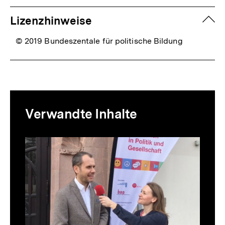
zuk
Lizenzhinweise
© 2019 Bundeszentale für politische Bildung
Mediatheksinhalte
Verwandte Inhalte
zur
Thematik