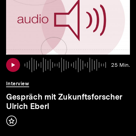
Inhalte
Au
Da
25 Min.
2
Mi
Interview
Gespräch mit Zukunftsforscher
Ulrich Eberl
Inhalt
merken