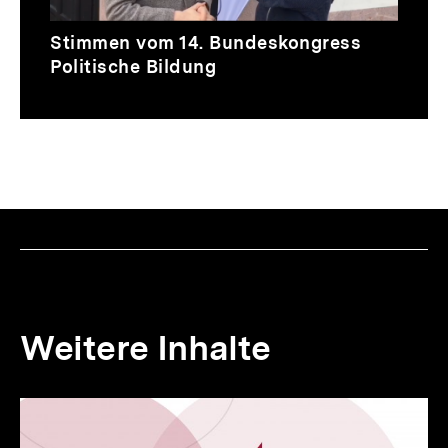
Video
Stimmen vom 14. Bundeskongress
Politische Bildung
Weitere Inhalte
io
er
Inhaltskarousell
Inhaltskarussell
für
überspringen
.
weitere