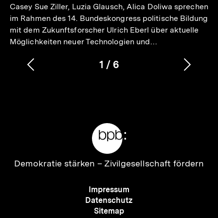
Casey Sue Ziller, Luzia Glausch, Alica Doliwa sprechen
im Rahmen des 14. Bundeskongress politische Bildung
mit dem Zukunftsforscher Ulrich Eberl über aktuelle
Möglichkeiten neuer Technologien und…
1
/
6
Vorherigen
Nächs
Karussellinhalt
von
Inhalt
Inhalt
anzeigen
anzei
Meta-
Links
Zur
Demokratie stärken –
Zivilgesellschaft fördern
Startseite
der
Meta-
Impressum
bpb
Navigation
Datenschutz
Sitemap