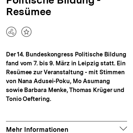
Resümee
Teilen
Inhalt
Optionen
merken
anzeigen
Der 14. Bundeskongress Politische Bildung
fand vom 7. bis 9. März in Leipzig statt. Ein
Resümee zur Veranstaltung - mit Stimmen
von Nana Adusei-Poku, Mo Asumang
sowie Barbara Menke, Thomas Krüger und
Tonio Oeftering.
auf
Mehr Informationen