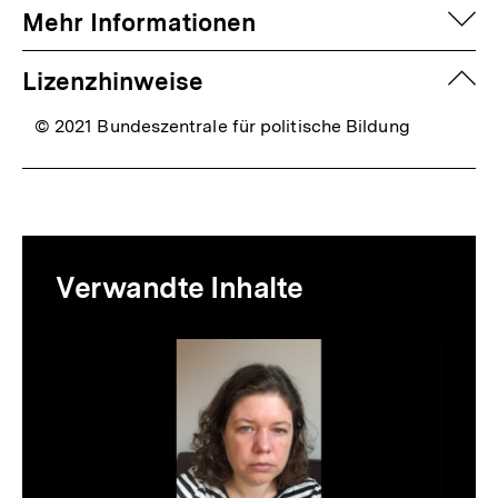
auf
Mehr Informationen
zuk
Lizenzhinweise
© 2021 Bundeszentrale für politische Bildung
Mediatheksinhalte
Verwandte Inhalte
zur
Thematik
Inhaltskarussell
überspringen