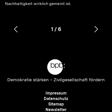
Nachhaltigkeit wirklich gemeint ist.
1
/
6
Vorherigen
Nächs
Karussellinhalt
von
Inhalt
Inhalt
anzeigen
anzei
Meta-
Links
Zur
Demokratie stärken –
Zivilgesellschaft fördern
Startseite
der
Meta-
Impressum
bpb
Navigation
Datenschutz
Sitemap
Newsletter