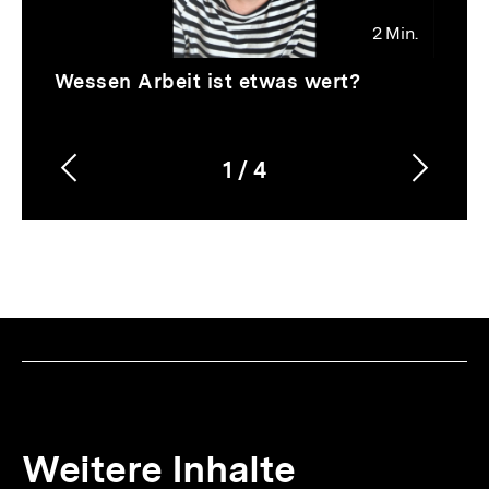
2 Min.
Video
Dauer
Wessen Arbeit ist etwas wert?
2
Min.
1
/
4
Vorherigen
Nächs
Karussellinhalt
von
Inhalt
Inhalt
anzeigen
anzei
Weitere Inhalte