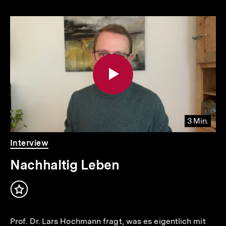
Inhaltskarousell
Inhaltskarussell
für
überspringen
weitere
Inhalte
3 Min.
Video
Dauer
Interview
3
Min.
Nachhaltig Leben
Inhalt
merken
Prof. Dr. Lars Hochmann fragt, was es eigentlich mit