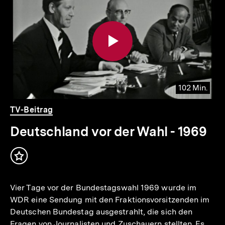
weitere
Inhalte
102 Min.
io
er
Video
Dauer
TV-Beitrag
102
.
Min.
Deutschland vor der Wahl - 1969
Inhalt
merken
Vier Tage vor der Bundestagswahl 1969 wurde im
WDR eine Sendung mit den Fraktionsvorsitzenden im
Deutschen Bundestag ausgestrahlt, die sich den
Fragen von Journalisten und Zuschauern stellten. Es