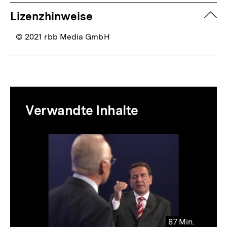
zuk
Lizenzhinweise
© 2021 rbb Media GmbH
Mediatheksinhalte
Verwandte Inhalte
zur
Thematik
Inhaltskarussell
überspringen
87 Min.