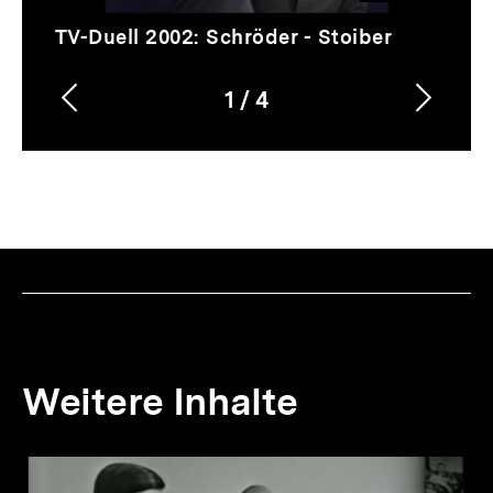
Video
Dauer
TV-Duell 2002: Schröder - Stoiber
87
Min.
1
/
4
Vorherigen
Nächs
Karussellinhalt
von
Inhalt
Inhalt
anzeigen
anzei
Weitere Inhalte
Inhaltskarousell
Inhaltskarussell
für
überspringen