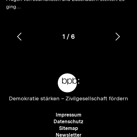
ging…
1
/
6
Vorherigen
Nächs
Karussellinhalt
von
Inhalt
Inhalt
anzeigen
anzei
Meta-
Links
Zur
Demokratie stärken –
Zivilgesellschaft fördern
Startseite
der
Meta-
Impressum
bpb
Navigation
Datenschutz
Sitemap
Newsletter