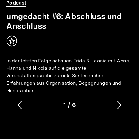
Podcast
umgedacht #6: Abschluss und
Anschluss
Inhalt
merken
In der letzten Folge schauen Frida & Leonie mit Anne,
Hanna und Nikola auf die gesamte
Veranstaltungsreihe zurück. Sie teilen ihre
Erfahrungen aus Organisation, Begegnungen und
Gesprächen.
1
/
6
Vorherigen
Nächs
Karussellinhalt
von
Inhalt
Inhalt
anzeigen
anzei