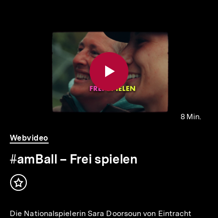
Inhaltskarousell
Inhaltskarussell
für
überspringen
weitere
Inhalte
8 Min.
Video
Dauer
Webvideo
8
Min.
#amBall – Frei spielen
Inhalt
merken
Die Nationalspielerin Sara Doorsoun von Eintracht