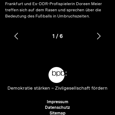
Frankfurt und Ex-DDR-Profispielerin Doreen Meier
treffen sich auf dem Rasen und sprechen über die
Bedeutung des Fußballs in Umbruchszeiten.
1
/
6
Vorherigen
Nächs
Karussellinhalt
von
Inhalt
Inhalt
anzeigen
anzei
Meta-
Links
Zur
Demokratie stärken –
Zivilgesellschaft fördern
Startseite
der
Meta-
Impressum
bpb
Navigation
Datenschutz
Sitemap