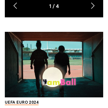
1
/
4
Vorherigen
Nächs
Karussellinhalt
von
Inhalt
Inhalt
anzeigen
anzei
Dossier
zur
Thematik
UEFA EURO 2024