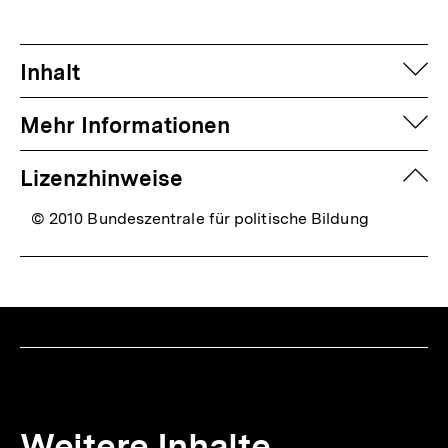
auf
Inhalt
auf
Mehr Informationen
zuk
Lizenzhinweise
© 2010 Bundeszentrale für politische Bildung
Weitere Inhalte