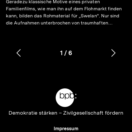
Geradezu klassische Motive eines privaten
Familienfilms, wie man ihn auf dem Flohmarkt finden
kann, bilden das Rohmaterial für „Swelan“. Nur sind
die Aufnahmen unterbrochen von traumhaften…
1
/
6
Vorherigen
Nächs
Karussellinhalt
von
Inhalt
Inhalt
anzeigen
anzei
Meta-
Links
Zur
Demokratie stärken –
Zivilgesellschaft fördern
Startseite
der
Meta-
Impressum
bpb