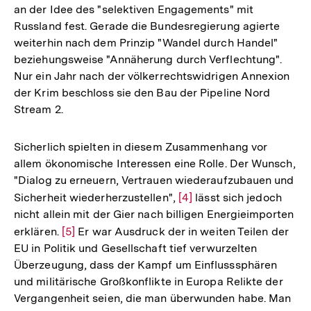
an der Idee des "selektiven Engagements" mit
Russland fest. Gerade die Bundesregierung agierte
weiterhin nach dem Prinzip "Wandel durch Handel"
beziehungsweise "Annäherung durch Verflechtung".
Nur ein Jahr nach der völkerrechtswidrigen Annexion
der Krim beschloss sie den Bau der Pipeline Nord
Stream 2.
Sicherlich spielten in diesem Zusammenhang vor
allem ökonomische Interessen eine Rolle. Der Wunsch,
"Dialog zu erneuern, Vertrauen wiederaufzubauen und
Sicherheit wiederherzustellen",
Zur
[4]
lässt sich jedoch
nicht allein mit der Gier nach billigen Energieimporten
Auflösung
erklären.
Zur
[5]
Er war Ausdruck der in weiten Teilen der
der
EU in Politik und Gesellschaft tief verwurzelten
Auflösung
Fußnote
Überzeugung, dass der Kampf um Einflusssphären
der
und militärische Großkonflikte in Europa Relikte der
Fußnote
Vergangenheit seien, die man überwunden habe. Man