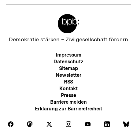
Meta-
Links
Zur
Demokratie stärken –
Zivilgesellschaft fördern
Startseite
der
Meta-
Impressum
bpb
Navigation
Datenschutz
Sitemap
Newsletter
RSS
Kontakt
Presse
Barriere melden
Erklärung zur Barrierefreiheit
Auf
Auf
Auf
Auf
Auf
Auf
Au
Folgen
Folgen
Folgen
Folgen
Folgen
Folgen
Fol
Facebook
Mastodon
X
Instagram
Youtube
LinkedIn
Bl
Sie
Sie
Sie
Sie
Sie
Sie
Sie
Zum