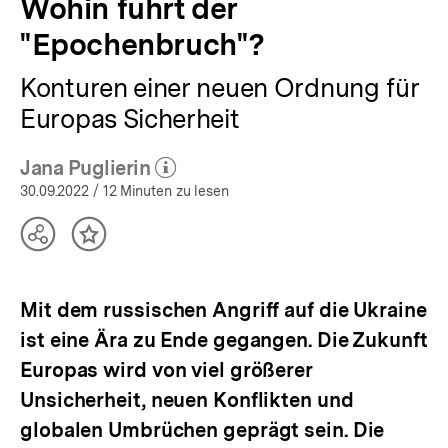
Wohin führt der
"Epochenbruch"?
Konturen einer neuen Ordnung für
Europas Sicherheit
Jana Puglierin
(Mehr zum Autor)
öffnen
30.09.2022
/ 12 Minuten zu lesen
Teilen
Inhalt
Optionen
merken
anzeigen
Mit dem russischen Angriff auf die Ukraine
ist eine Ära zu Ende gegangen. Die Zukunft
Europas wird von viel größerer
Unsicherheit, neuen Konflikten und
globalen Umbrüchen geprägt sein. Die