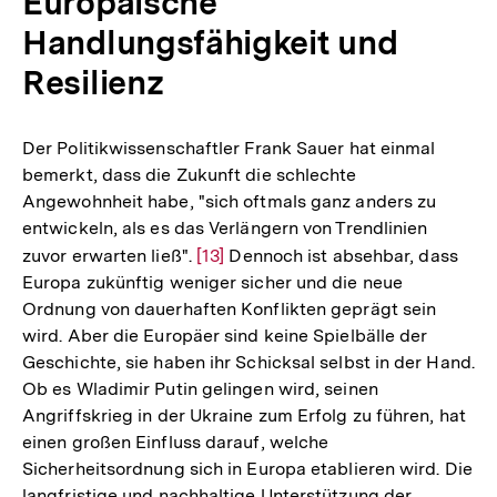
Europäische
Handlungsfähigkeit und
Resilienz
Der Politikwissenschaftler Frank Sauer hat einmal
bemerkt, dass die Zukunft die schlechte
Angewohnheit habe, "sich oftmals ganz anders zu
entwickeln, als es das Verlängern von Trendlinien
zuvor erwarten ließ".
Zur
[13]
Dennoch ist absehbar, dass
Europa zukünftig weniger sicher und die neue
Auflösung
Ordnung von dauerhaften Konflikten geprägt sein
der
wird. Aber die Europäer sind keine Spielbälle der
Fußnote
Geschichte, sie haben ihr Schicksal selbst in der Hand.
Ob es Wladimir Putin gelingen wird, seinen
Angriffskrieg in der Ukraine zum Erfolg zu führen, hat
einen großen Einfluss darauf, welche
Sicherheitsordnung sich in Europa etablieren wird. Die
langfristige und nachhaltige Unterstützung der