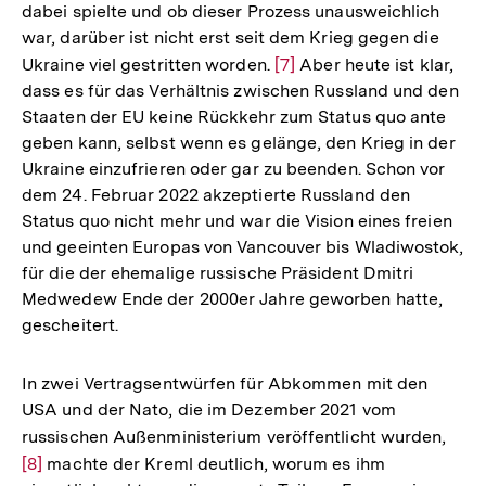
dabei spielte und ob dieser Prozess unausweichlich
war, darüber ist nicht erst seit dem Krieg gegen die
Ukraine viel gestritten worden.
Zur
[7]
Aber heute ist klar,
dass es für das Verhältnis zwischen Russland und den
Auflösung
Staaten der EU keine Rückkehr zum Status quo ante
der
geben kann, selbst wenn es gelänge, den Krieg in der
Fußnote
Ukraine einzufrieren oder gar zu beenden. Schon vor
dem 24. Februar 2022 akzeptierte Russland den
Status quo nicht mehr und war die Vision eines freien
und geeinten Europas von Vancouver bis Wladiwostok,
für die der ehemalige russische Präsident Dmitri
Medwedew Ende der 2000er Jahre geworben hatte,
gescheitert.
In zwei Vertragsentwürfen für Abkommen mit den
USA und der Nato, die im Dezember 2021 vom
russischen Außenministerium veröffentlicht wurden,
Zur
[8]
machte der Kreml deutlich, worum es ihm
Aufl