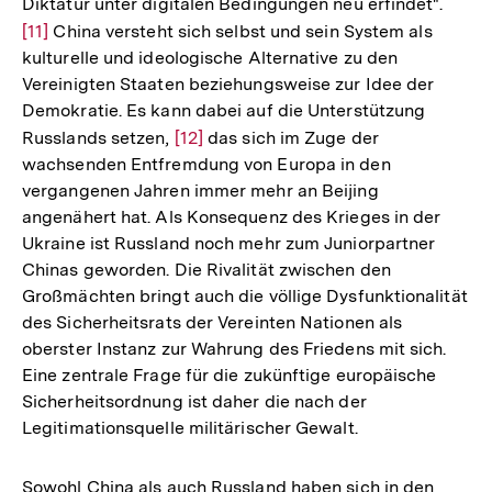
Diktatur unter digitalen Bedingungen neu erfindet".
Zur
[11]
China versteht sich selbst und sein System als
Auflö
kulturelle und ideologische Alternative zu den
der
Vereinigten Staaten beziehungsweise zur Idee der
Fußno
Demokratie. Es kann dabei auf die Unterstützung
Russlands setzen,
Zur
[12]
das sich im Zuge der
wachsenden Entfremdung von Europa in den
Auflösung
vergangenen Jahren immer mehr an Beijing
der
angenähert hat. Als Konsequenz des Krieges in der
Fußnote
Ukraine ist Russland noch mehr zum Juniorpartner
Chinas geworden. Die Rivalität zwischen den
Großmächten bringt auch die völlige Dysfunktionalität
des Sicherheitsrats der Vereinten Nationen als
oberster Instanz zur Wahrung des Friedens mit sich.
Eine zentrale Frage für die zukünftige europäische
Sicherheitsordnung ist daher die nach der
Legitimationsquelle militärischer Gewalt.
Sowohl China als auch Russland haben sich in den