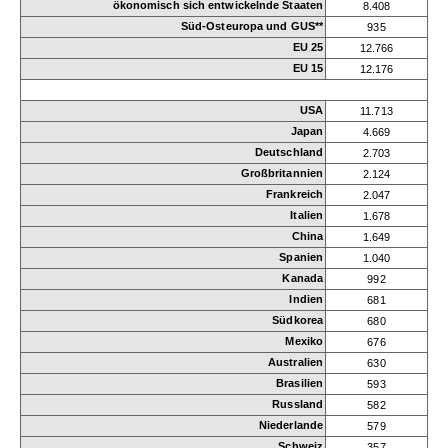
ökonomisch sich entwickelnde Staaten
8.408
Süd-Osteuropa und GUS**
935
EU 25
12.766
EU 15
12.176
USA
11.713
Japan
4.669
Deutschland
2.703
Großbritannien
2.124
Frankreich
2.047
Italien
1.678
China
1.649
Spanien
1.040
Kanada
992
Indien
681
Südkorea
680
Mexiko
676
Australien
630
Brasilien
593
Russland
582
Niederlande
579
Schweiz
357