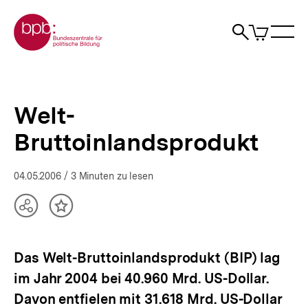
Direkt
Zur Startseite der bpb
zum
0
Artikel
Sho
Seiteninhalt
im
Naviga
Suche
springen
War
öffne
öffnen
öff
Pfadnavigation
Welt-
Brotkrümelnavigation
Bruttoinlandsprodukt
|
Welt-
bpb.de
Bruttoinlandsprodukt
04.05.2006
/ 3 Minuten zu lesen
Teilen
Inhalt
Optionen
merken
anzeigen
Das Welt-Bruttoinlandsprodukt (BIP) lag
im Jahr 2004 bei 40.960 Mrd. US-Dollar.
Davon entfielen mit 31.618 Mrd. US-Dollar