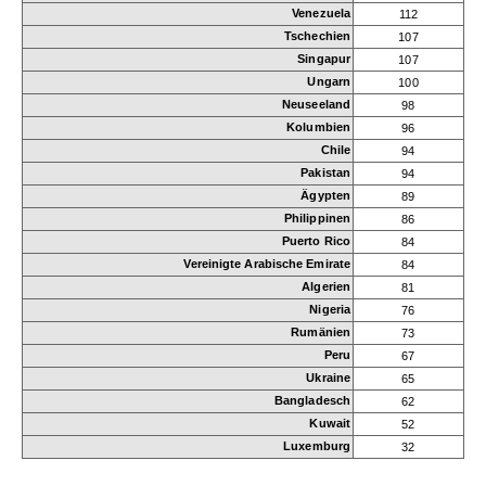
Venezuela
112
Tschechien
107
Singapur
107
Ungarn
100
Neuseeland
98
Kolumbien
96
Chile
94
Pakistan
94
Ägypten
89
Philippinen
86
Puerto Rico
84
Vereinigte Arabische Emirate
84
Algerien
81
Nigeria
76
Rumänien
73
Peru
67
Ukraine
65
Bangladesch
62
Kuwait
52
Luxemburg
32