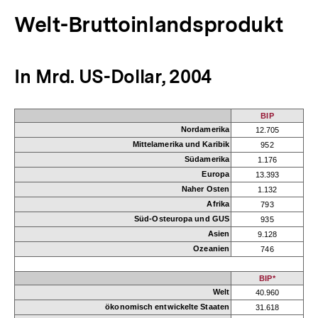
Welt-Bruttoinlandsprodukt
In Mrd. US-Dollar, 2004
BIP
Nordamerika
12.705
Mittelamerika und Karibik
952
Südamerika
1.176
Europa
13.393
Naher Osten
1.132
Afrika
793
Süd-Osteuropa und GUS
935
Asien
9.128
Ozeanien
746
BIP*
Welt
40.960
ökonomisch entwickelte Staaten
31.618