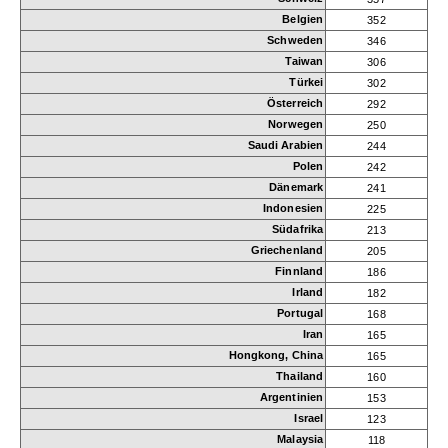
Belgien
352
Schweden
346
Taiwan
306
Türkei
302
Österreich
292
Norwegen
250
Saudi Arabien
244
Polen
242
Dänemark
241
Indonesien
225
Südafrika
213
Griechenland
205
Finnland
186
Irland
182
Portugal
168
Iran
165
Hongkong, China
165
Thailand
160
Argentinien
153
Israel
123
Malaysia
118