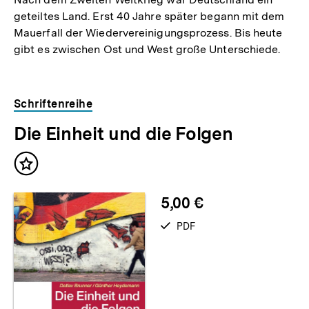
geteiltes Land. Erst 40 Jahre später begann mit dem
Mauerfall der Wiedervereinigungsprozess. Bis heute
gibt es zwischen Ost und West große Unterschiede.
Schriftenreihe
Die Einheit und die Folgen
Inhalt
merken
5,00 €
verfügbar
PDF
als