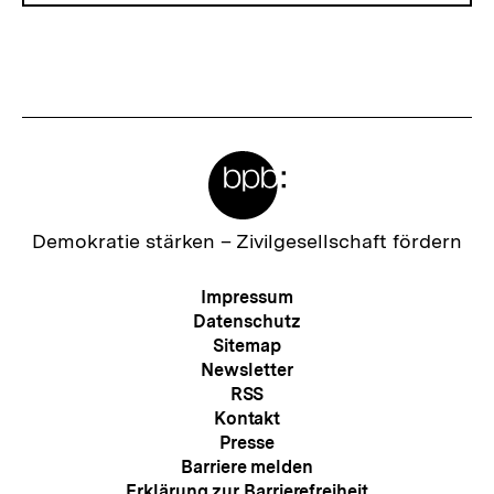
Meta-
Links
Zur
Demokratie stärken –
Zivilgesellschaft fördern
Startseite
der
Meta-
Impressum
bpb
Navigation
Datenschutz
Sitemap
Newsletter
RSS
Kontakt
Presse
Barriere melden
Erklärung zur Barrierefreiheit