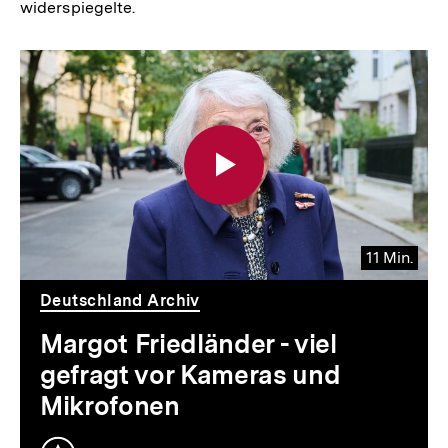
widerspiegelte.
11 Min.
Video
Dauer
11
Deutschland Archiv
Min.
Margot Friedländer - viel
gefragt vor Kameras und
Mikrofonen