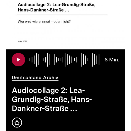
Audi
Daue
8
8 Min.
Min.
Deutschland Archiv
Audiocollage 2: Lea-
Grundig-Straße, Hans-
Dankner-Straße …