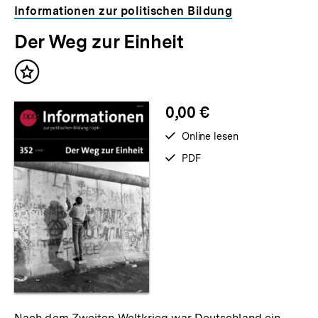
Informationen zur politischen Bildung
Der Weg zur Einheit
Inhalt
merken
0,00 €
verfügbar
Online lesen
zum
verfügbar
PDF
als
Nach dem Zweiten Weltkrieg war Deutschland ein