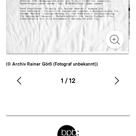
Zur
Zur
Galerieansicht
Gale
Zur
Gale
(© Archiv Rainer Görß (Fotograf unbekannt))
1
/
12
Vorherigen
Nächs
Karussellinhalt
von
Inhalt
Inhalt
anzeigen
anzei
Meta-