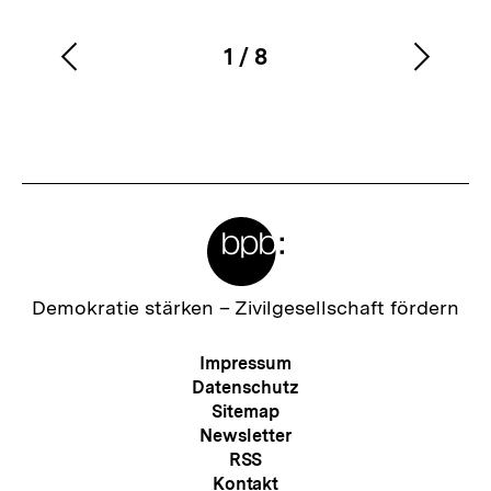
1
/
8
Vorherigen
Nächs
Karussellinhalt
von
Inhalt
Inhalt
anzeigen
anzei
Meta-
Links
Zur
Demokratie stärken –
Zivilgesellschaft fördern
Startseite
der
Meta-
Impressum
bpb
Navigation
Datenschutz
Sitemap
Newsletter
RSS
Kontakt