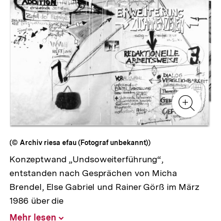
Zur
Zur
Galerieansicht
Gale
Zur
Gale
(© Archiv riesa efau (Fotograf unbekannt))
Konzeptwand „Undsoweiterführung“,
entstanden nach Gesprächen von Micha
Brendel, Else Gabriel und Rainer Görß im März
1986 über die
Mehr lesen
Inhalt
aufklappen