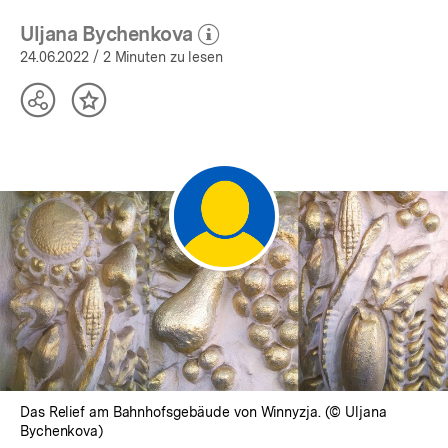
Uljana Bychenkova
(Mehr zum Autor)
öffnen
24.06.2022
/ 2 Minuten zu lesen
Teilen
Inhalt
Optionen
merken
anzeigen
Das Relief am Bahnhofsgebäude von Winnyzja. (© Uljana
Bychenkova)