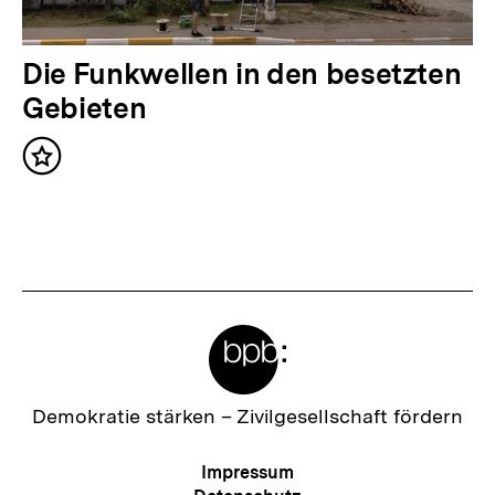
l
t
N
Die Funkwellen in den besetzten
:
ä
Gebieten
c
Inhalt
h
merken
s
t
e
r
Meta-
I
Links
n
h
Zur
Demokratie stärken –
Zivilgesellschaft fördern
Startseite
a
der
Meta-
Impressum
l
bpb
Navigation