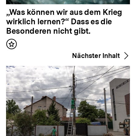
V
„Was können wir aus dem Krieg
o
wirklich lernen?“ Dass es die
r
Besonderen nicht gibt.
h
Inhalt
e
merken
Nächster Inhalt
r
i
g
e
r
I
n
h
a