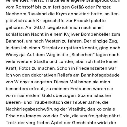
verwendet. Kertsch hatte eine eigene Stahlproduktion
vom Rohstoff bis zum fertigen Gefäß oder Panzer.
Nachdem Russland die Krym annektiert hatte, sollten
plötzlich auch Kriegsschiffe zur Produktpalette
gehören. Am 26.02. begab ich mich nach einer
schlaflosen Nacht in einem Kyjiwer Bombenkeller zum
Bahnhof, um nach Westen zu fahren. Der einzige Zug,
in dem ich einen Sitzplatz ergattern konnte, ging nach
Winnyzja. Auf dem Weg in die „Sicherheit“ lagen noch
viele weitere Städte und Länder, aber ich hatte keine
Kraft, Fotos zu machen. Schon in Friedenszeiten war
ich von den dekorativen Reliefs am Bahnhofsgebäude
von Winnyzja angetan. Dieses Mal haben sie mich
besonders erfreut, zu meinem Erstaunen waren sie
von irisierendem Gold überzogen. Sozrealistischer
Beeren- und Traubenkitsch der 1950er Jahre, die
Nachkriegsbeschwörung der Vitalität, das koloniale
Erbe des Images von der Erde, die uns freigebig nährt.
Trotz der vergifteten Äpfel der Geschichte wirkt die