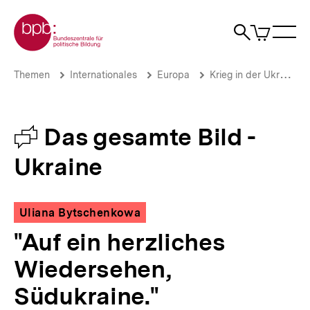
Direkt
Zur Startseite der bpb
zum
0
Artikel
Sho
Seiteninhalt
im
Naviga
Suche
springen
War
öffne
öffnen
öff
Pfadnavigation
"Auf
Brotkrümelnavigation
Themen
Internationales
Europa
Krieg in der Ukraine
ein
herzliches
Wiedersehen,
Südukraine."
Debatte
Das gesamte Bild -
|
Das
Ukraine
gesamte
Bild
-
Ukraine
Uliana Bytschenkowa
|
"Auf ein herzliches
bpb.de
Wiedersehen,
Südukraine."