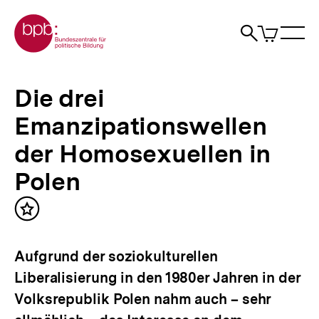
Direkt
Zur Startseite der bpb
zum
0
Artikel
Sho
Seiteninhalt
im
Naviga
Suche
springen
War
öffne
öffnen
öff
Pfadnavigation
Die
Brotkrümelnavigation
drei
Die drei
Emanzipationswellen
der
Emanzipationswellen
Homosexuellen
in
der Homosexuellen in
Polen
|
Polen
bpb.de
Inhalt
merken
Aufgrund der soziokulturellen
Liberalisierung in den 1980er Jahren in der
Volksrepublik Polen nahm auch – sehr