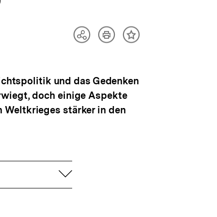
Artikel
Teilen
Inhalt
drucken
Optionen
merken
anzeigen
hichtspolitik und das Gedenken
rwiegt, doch einige Aspekte
 Weltkrieges stärker in den
aufklappen