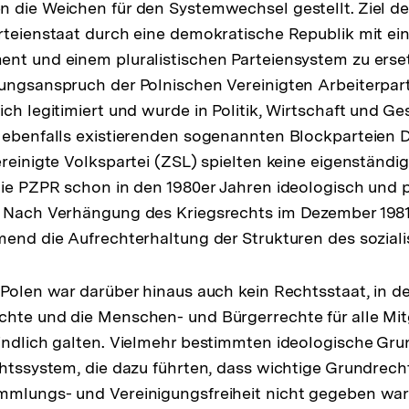
 die Weichen für den Systemwechsel gestellt. Ziel d
rteienstaat durch eine demokratische Republik mit ein
nt und einem pluralistischen Parteiensystem zu erset
ungsanspruch der Polnischen Vereinigten Arbeiterpar
ch legitimiert und wurde in Politik, Wirtschaft und Ge
e ebenfalls existierenden sogenannten Blockparteien
reinigte Volkspartei (ZSL) spielten keine eigenständig
die PZPR schon in den 1980er Jahren ideologisch und p
. Nach Verhängung des Kriegsrechts im Dezember 1981
mend die Aufrechterhaltung der Strukturen des soziali
 Polen war darüber hinaus auch kein Rechtsstaat, in d
hte und die Menschen- und Bürgerrechte für alle Mitg
indlich galten. Vielmehr bestimmten ideologische Gru
chtssystem, die dazu führten, dass wichtige Grundrech
mmlungs- und Vereinigungsfreiheit nicht gegeben war