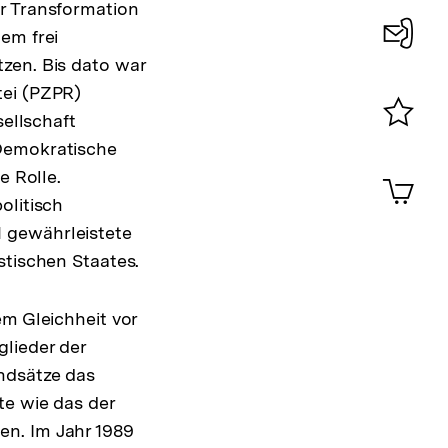
er Transformation
em frei
zen. Bis dato war
Konta
tei (PZPR)
0
sellschaft
Merklist
 Demokratische
ansehen
0
e Rolle.
Artik
im
olitisch
Shop-
 gewährleistete
Warenko
stischen Staates.
ansehen
em Gleichheit vor
lieder der
ndsätze das
te wie das der
en. Im Jahr 1989