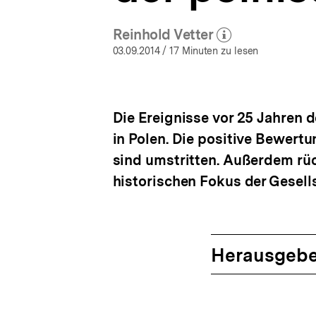
a
t
Reinhold Vetter
i
(Mehr zum Autor)
öffnen
o
03.09.2014
/ 17 Minuten zu lesen
n
Die Ereignisse vor 25 Jahren 
in Polen. Die positive Bewer
sind umstritten. Außerdem rü
historischen Fokus der Gesells
Herausgebe