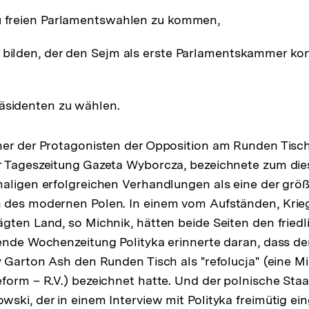
zu freien Parlamentswahlen zu kommen,
 bilden, der den Sejm als erste Parlamentskammer kont
äsidenten zu wählen.
er der Protagonisten der Opposition am Runden Tisch
r Tageszeitung Gazeta Wyborcza, bezeichnete zum die
aligen erfolgreichen Verhandlungen als eine der grö
 des modernen Polen. In einem vom Aufständen, Krie
gten Land, so Michnik, hätten beide Seiten den friedl
ende Wochenzeitung Polityka erinnerte daran, dass der
y Garton Ash den Runden Tisch als "refolucja" (eine 
form – R.V.) bezeichnet hatte. Und der polnische Sta
ski, der in einem Interview mit Polityka freimütig ei