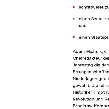
schrittweise 
einen Senat zu
und
einen Staatspr
Adam Michnik, ein
Chefredakteur de
Jahrestag die dam
Errungenschaften
Niederlagen geprä
gewählt. Die führ
Historiker Timoth
Revolution und Re
Bronisław Komorow