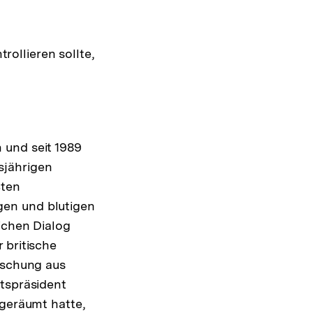
rollieren sollte,
 und seit 1989
sjährigen
ßten
gen und blutigen
ichen Dialog
 britische
Mischung aus
atspräsident
ngeräumt hatte,