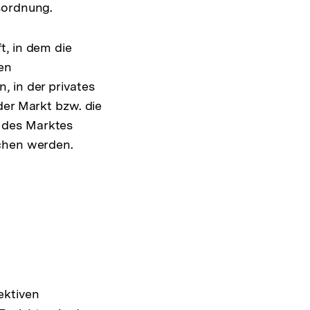
sordnung.
t, in dem die
en
 in der privates
der Markt bzw. die
 des Marktes
ichen werden.
ektiven