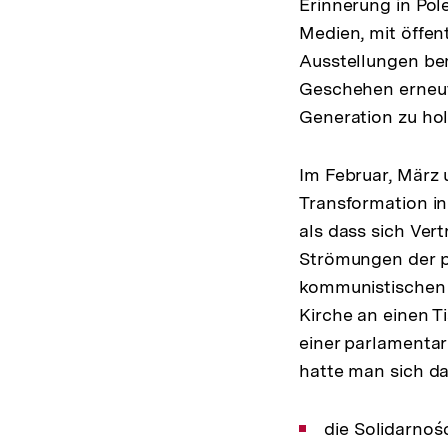
Erinnerung in Pol
Medien, mit öffe
Ausstellungen bem
Geschehen erneut
Generation zu hol
Im Februar, März 
Transformation in
als dass sich Ver
Strömungen der p
kommunistischen S
Kirche an einen T
einer parlamenta
hatte man sich da
die Solidarność