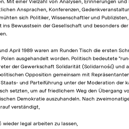
en. Mit einer Vielzahl von Analysen, Erinnerungen und
ntlichen Ansprachen, Konferenzen, Gedenkveranstalt
ühten sich Politiker, Wissenschaftler und Publizisten,
 ins Bewusstsein der Gesellschaft und besonders der
en.
und April 1989 waren am Runden Tisch die ersten Schr
 Polen ausgehandelt worden. Politisch bedeutete "run
treter der Gewerkschaft Solidarität (Solidarność) und 
olitischen Opposition gemeinsam mit Repräsentanten
taats- und Parteiführung unter der Moderation der k
isch setzten, um auf friedlichem Weg den Übergang v
rischen Demokratie auszuhandeln. Nach zweimonatig
rauf verständigt,
 wieder legal arbeiten zu lassen,