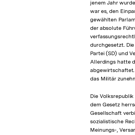
jenem Jahr wurden
war es, den Einpa
gewählten Parlame
der absolute Führ
verfassungsrechtli
durchgesetzt. Di
Partei (SD) und Ve
Allerdings hatte 
abgewirtschaftet
das Militär zuneh
Die Volksrepublik
dem Gesetz herrsc
Gesellschaft verb
sozialistische Re
Meinungs-, Versa