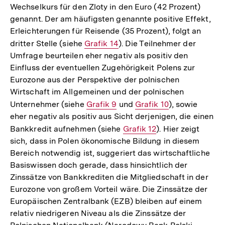
Wechselkurs für den Zloty in den Euro (42 Prozent)
genannt. Der am häufigsten genannte positive Effekt,
Erleichterungen für Reisende (35 Prozent), folgt an
dritter Stelle (siehe
Interner
Grafik 14
). Die Teilnehmer der
Umfrage beurteilen eher negativ als positiv den
Link:
Einfluss der eventuellen Zugehörigkeit Polens zur
Eurozone aus der Perspektive der polnischen
Wirtschaft im Allgemeinen und der polnischen
Unternehmer (siehe
Interner
Grafik 9
und
Interner
Grafik 10
), sowie
eher negativ als positiv aus Sicht derjenigen, die einen
Link:
Link:
Bankkredit aufnehmen (siehe
Interner
Grafik 12
). Hier zeigt
sich, dass in Polen ökonomische Bildung in diesem
Link:
Bereich notwendig ist, suggeriert das wirtschaftliche
Basiswissen doch gerade, dass hinsichtlich der
Zinssätze von Bankkrediten die Mitgliedschaft in der
Eurozone von großem Vorteil wäre. Die Zinssätze der
Europäischen Zentralbank (EZB) bleiben auf einem
relativ niedrigeren Niveau als die Zinssätze der