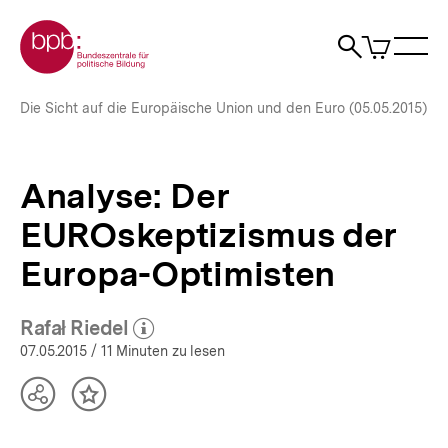
Direkt
Zur Startseite der bpb
zum
0
Artikel
Sho
Seiteninhalt
im
Naviga
Suche
springen
War
öffne
öffnen
öff
Pfadnavigation
Analyse:
Brotkrümelnavigation
Die Sicht auf die Europäische Union und den Euro (05.05.2015)
Der
EUROskeptizismus
der
Europa-
Analyse: Der
Optimisten
|
EUROskeptizismus der
bpb.de
Europa-Optimisten
Rafał Riedel
(Mehr zum Autor)
öffnen
07.05.2015
/ 11 Minuten zu lesen
Teilen
Inhalt
Optionen
merken
anzeigen