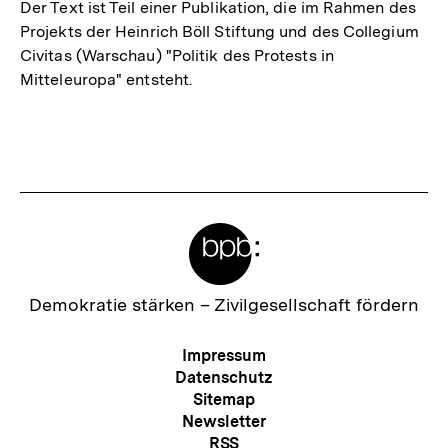
Der Text ist Teil einer Publikation, die im Rahmen des
Projekts der Heinrich Böll Stiftung und des Collegium
Civitas (Warschau) "Politik des Protests in
Mitteleuropa" entsteht.
Fussnoten
Meta-
Links
Zur
Demokratie stärken –
Zivilgesellschaft fördern
Startseite
der
Meta-
Impressum
bpb
Navigation
Datenschutz
Sitemap
Newsletter
RSS