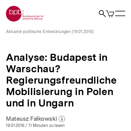
Direkt
Zur Startseite der bpb
zum
0
Artikel
Sho
Seiteninhalt
im
Naviga
Suche
springen
War
öffne
öffnen
öff
Pfadnavigation
Analyse:
Brotkrümelnavigation
Aktuelle politische Entwicklungen (19.01.2016)
Budapest
in
Warschau?
Regierungsfreundliche
Analyse: Budapest in
Mobilisierung
in
Warschau?
Polen
und
Regierungsfreundliche
in
Mobilisierung in Polen
Ungarn
|
und in Ungarn
bpb.de
Mateusz Fałkowski
(Mehr zum Autor)
öffnen
19.01.2016
/ 11 Minuten zu lesen