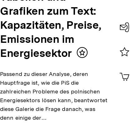
Grafiken zum Text:
Kapazitäten, Preise,
Emissionen im
Konta
0
Energiesektor
Inhalt
merken
Merklist
ansehen
0
Artik
Passend zu dieser Analyse, deren
im
Hauptfrage ist, wie die PiS die
Shop-
zahlreichen Probleme des polnischen
Warenko
ansehen
Energiesektors lösen kann, beantwortet
diese Galerie die Frage danach, was
denn einige der…