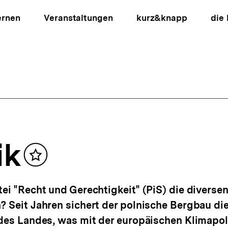
ernen
Veranstaltungen
kurz&knapp
die
ion
ik
Inhalt
merken
tei "Recht und Gerechtigkeit" (PiS) die divers
? Seit Jahren sichert der polnische Bergbau di
 des Landes, was mit der europäischen Klimapoli