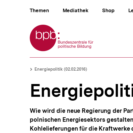
Direkt
Hauptnavigation
zum
Themen
Mediathek
Shop
L
Seiteninhalt
springen
Zur Startseite der bpb
B
Energiepolitik
e
|
Brotkrümelnavigation
Pfadnavigat
Energiepolitik (02.02.2016)
r
bpb.de
e
Energiepolit
i
c
h
s
n
Wie wird die neue Regierung der Par
a
polnischen Energiesektors gestalten
v
i
Kohlelieferungen für die Kraftwerke
g