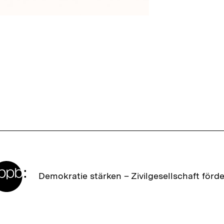
Zur
Demokratie stärken –
Zivilgesellschaft förd
Startseite
der
bpb