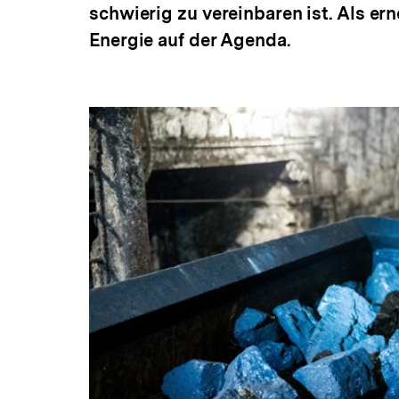
schwierig zu vereinbaren ist. Als er
a
t
Energie auf der Agenda.
i
o
n