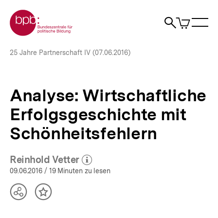
Direkt
Zur Startseite der bpb
zum
0
Artikel
Sho
Seiteninhalt
im
Naviga
Suche
springen
War
öffne
öffnen
öff
Pfadnavigation
Analyse:
Brotkrümelnavigation
25 Jahre Partnerschaft IV (07.06.2016)
Wirtschaftliche
Erfolgsgeschichte
mit
Schönheitsfehlern
Analyse: Wirtschaftliche
|
bpb.de
Erfolgsgeschichte mit
Schönheitsfehlern
Reinhold Vetter
(Mehr zum Autor)
öffnen
09.06.2016
/ 19 Minuten zu lesen
Teilen
Inhalt
Optionen
merken
anzeigen