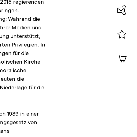
t 2015 regierenden
ringen.
ung: Während die
Konta
 ihrer Medien und
0
ung unterstützt,
ten Privilegien. In
Merklist
ansehen
ngen für die
0
Artik
im
holischen Kirche
Shop-
 moralische
Warenko
deuten die
ansehen
Niederlage für die
ch 1989 in einer
bungsgesetz von
zens