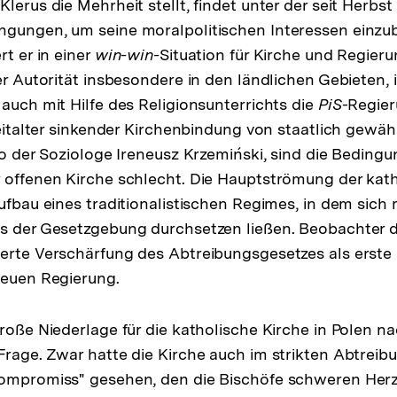
lerus die Mehrheit stellt, findet unter der seit Herbs
ngungen, um seine moralpolitischen Interessen einzub
rt er in einer
win-win-
Situation für Kirche und Regier
rer Autorität insbesondere in den ländlichen Gebieten,
 auch mit Hilfe des Religionsunterrichts die
PiS
-Regier
Zeitalter sinkender Kirchenbindung von staatlich gewähr
so der Soziologe Ireneusz Krzemiński, sind die Bedingu
 offenen Kirche schlecht. Die Hauptströmung der kat
Aufbau eines traditionalistischen Regimes, in dem sich
ls der Gesetzgebung durchsetzen ließen. Beobachter 
erte Verschärfung des Abtreibungsgesetzes als erste 
neuen Regierung.
roße Niederlage für die katholische Kirche in Polen na
Frage. Zwar hatte die Kirche auch im strikten Abtrei
Kompromiss" gesehen, den die Bischöfe schweren Her