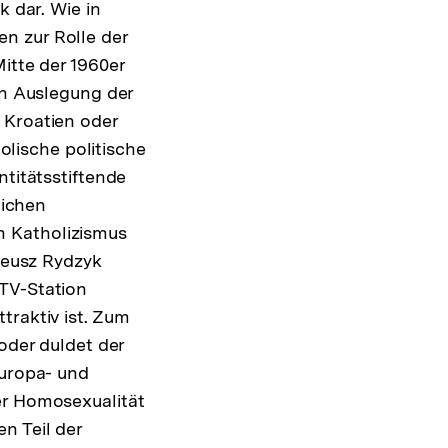
k dar. Wie in
n zur Rolle der
itte der 1960er
en Auslegung der
 Kroatien oder
holische politische
ntitätsstiftende
lichen
n Katholizismus
adeusz Rydzyk
 TV-Station
traktiv ist. Zum
oder duldet der
europa- und
er Homosexualität
n Teil der