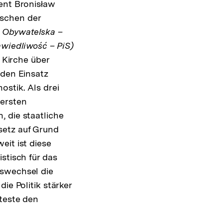
ent Bronisław
ischen der
a Obywatelska –
awiedliwość – PiS)
r Kirche über
 den Einsatz
ostik. Als drei
 ersten
n, die staatliche
setz auf Grund
eit ist diese
stisch für das
gswechsel die
ie Politik stärker
teste den