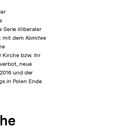
der
e
Serie illiberaler
ft mit dem
Komitee
ne
Kirche bzw. ihr
sverbot, neue
l 2016 und der
gs in Polen Ende
che