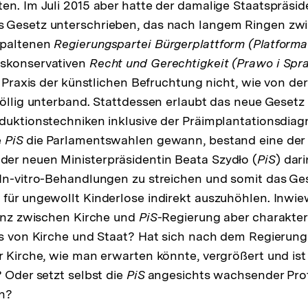
en. Im Juli 2015 aber hatte der damalige Staatspräsid
 Gesetz unterschrieben, das nach langem Ringen zw
spaltenen
Regierungspartei Bürgerplattform (Platform
tskonservativen
Recht und Gerechtigkeit (Prawo i Spr
e Praxis der künstlichen Befruchtung nicht, wie von de
völlig unterband. Stattdessen erlaubt das neue Gesetz
duktionstechniken inklusive der Präimplantationsdiagn
e
PiS
die Parlamentswahlen gewann, bestand eine der
er neuen Ministerpräsidentin Beata Szydło (
PiS
) dari
In-vitro-Behandlungen zu streichen und somit das Ge
für ungewollt Kinderlose indirekt auszuhöhlen. Inwiew
ianz zwischen Kirche und
PiS
-Regierung aber charakteri
is von Kirche und Staat? Hat sich nach dem Regierun
 Kirche, wie man erwarten könnte, vergrößert und ist d
? Oder setzt selbst die
PiS
angesichts wachsender Pro
n?