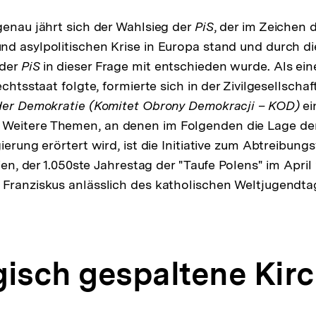
genau jährt sich der Wahlsieg der
PiS
, der im Zeichen 
d asylpolitischen Krise in Europa stand und durch di
 der
PiS
in dieser Frage mit entschieden wurde. Als eine 
echtsstaat folgte, formierte sich in der Zivilgesellscha
 der Demokratie (Komitet Obrony Demokracji – KOD)
ei
eitere Themen, an denen im Folgenden die Lage der 
ierung erörtert wird, ist die Initiative zum Abtreibung
gien, der 1.050ste Jahrestag der "Taufe Polens" im Apri
Franziskus anlässlich des katholischen Weltjugendta
gisch gespaltene Kir