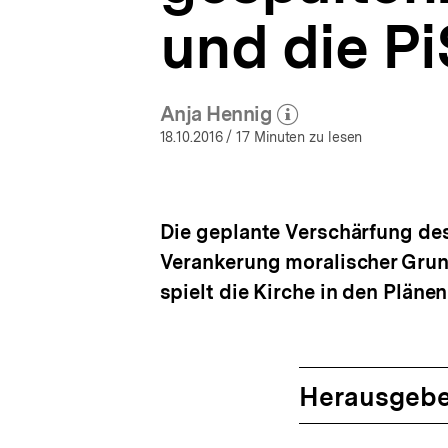
a
bpb.de
und die P
t
i
o
n
Anja Hennig
(Mehr zum Autor)
öffnen
18.10.2016
/ 17 Minuten zu lesen
Die geplante Verschärfung des
Verankerung moralischer Grund
spielt die Kirche in den Pläne
Herausgebe