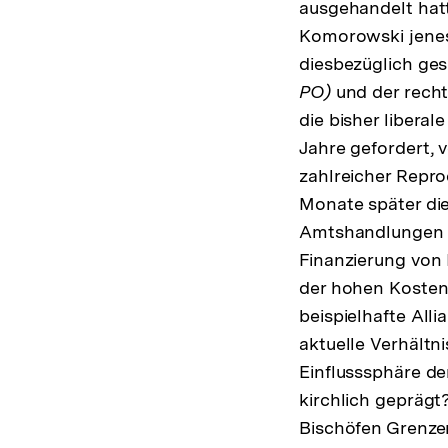
ausgehandelt hatt
Komorowski jenes
diesbezüglich ge
PO)
und der rech
die bisher liberal
Jahre gefordert, 
zahlreicher Repro
Monate später di
Amtshandlungen d
Finanzierung von 
der hohen Kosten 
beispielhafte All
aktuelle Verhältn
Einflusssphäre der
kirchlich geprägt
Bischöfen Grenze