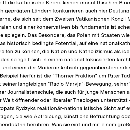
ellt die katholische Kirche keinen monolithischen Bloc
h geprägten Ländern konkurrieren auch hier Deutunge
erne, die sich seit dem Zweiten Vatikanischen Konzil M
beralen und einer konservativen bis fundamentalistisch
e spiegeln. Das Besondere, das Polen mit Staaten wie
 das historisch bedingte Potential, auf eine nationalkat
reifen zu können, die Nation und Katholizismus als ide
ides spiegelt sich in einem national fokussierten kirch
s und einem der Moderne kritisch gegenüberstehende
Beispiel hierfür ist die "Thorner Fraktion" um Pater T
 seiner langlebigen "Radio Maryja"-Bewegung, seiner
er Journalistenschule, die auch für junge Menschen at
er Welt öffnender oder liberaler Theologen unterstützt 
kopats Rydzyks reaktionär-nationalistische Sicht auf 
ragen, die wie Abtreibung, künstliche Befruchtung od
hendoktrin berühren. Was sie eint und mit einem große