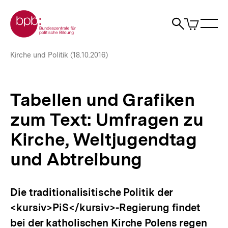
Direkt
Zur Startseite der bpb
zum
0
Artikel
Sho
Seiteninhalt
im
Naviga
Suche
springen
War
öffne
öffnen
öff
Pfadnavigation
Tabellen
Brotkrümelnavigation
Kirche und Politik (18.10.2016)
und
Grafiken
zum
Text:
Tabellen und Grafiken
Umfragen
zu
zum Text: Umfragen zu
Kirche,
Weltjugendtag
Kirche, Weltjugendtag
und
und Abtreibung
Abtreibung
|
bpb.de
Die traditionalisitische Politik der
<kursiv>PiS</kursiv>-Regierung findet
bei der katholischen Kirche Polens regen