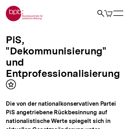
Direkt
Zur Startseite der bpb
zum
0
Artikel
Sho
Seiteninhalt
im
Naviga
Suche
springen
War
öffne
öffnen
öff
Pfadnavigation
PiS,
Brotkrümelnavigation
"Dekommunisierung"
PiS,
und
Entprofessionalisierung
"Dekommunisierung"
|
bpb.de
und
Entprofessionalisierung
Inhalt
merken
Die von der nationalkonservativen Partei
PiS angetriebene Rückbesinnung auf
nationalistische Werte spiegelt sich in