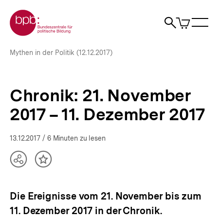
Direkt
Zur Startseite der bpb
zum
0
Artikel
Sho
Seiteninhalt
im
Naviga
Suche
springen
War
öffne
öffnen
öff
Pfadnavigation
Chronik:
Brotkrümelnavigation
Mythen in der Politik (12.12.2017)
21.
November
2017 –
11.
Chronik: 21. November
Dezember
2017
2017 – 11. Dezember 2017
|
bpb.de
13.12.2017
/ 6 Minuten zu lesen
Teilen
Inhalt
Optionen
merken
anzeigen
Die Ereignisse vom 21. November bis zum
11. Dezember 2017 in der Chronik.