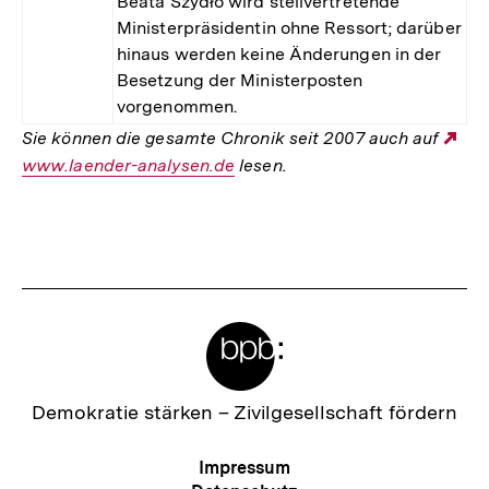
Beata Szydło wird stellvertretende
Ministerpräsidentin ohne Ressort; darüber
hinaus werden keine Änderungen in der
Besetzung der Ministerposten
vorgenommen.
Sie können die gesamte Chronik seit 2007 auch auf
Ex
www.laender-analysen.de
lesen.
Lin
Fussnoten
Meta-
Links
Zur
Demokratie stärken –
Zivilgesellschaft fördern
Startseite
der
Meta-
Impressum
bpb
Navigation