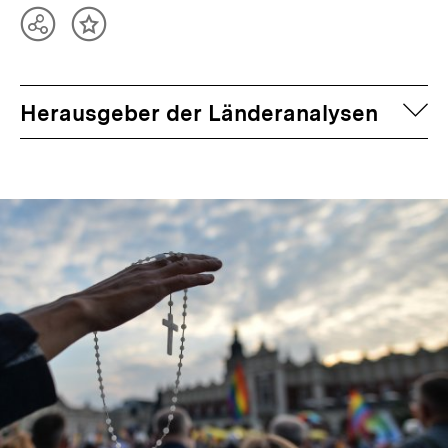
Teilen
Inhalt
Optionen
merken
anzeigen
auf
Herausgeber der Länderanalysen