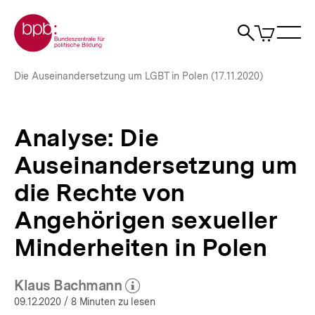
Direkt
Zur Startseite der bpb
zum
0
Artikel
Sho
Seiteninhalt
im
Naviga
Suche
springen
War
öffne
öffnen
öff
Pfadnavigation
Analyse:
Brotkrümelnavigation
Die Auseinandersetzung um LGBT in Polen (17.11.2020)
Die
Auseinandersetzung
um
die
Analyse: Die
Rechte
von
Auseinandersetzung um
Angehörigen
sexueller
die Rechte von
Minderheiten
Angehörigen sexueller
in
Polen
Minderheiten in Polen
|
bpb.de
Klaus Bachmann
(Mehr zum Autor)
öffnen
09.12.2020
/ 8 Minuten zu lesen