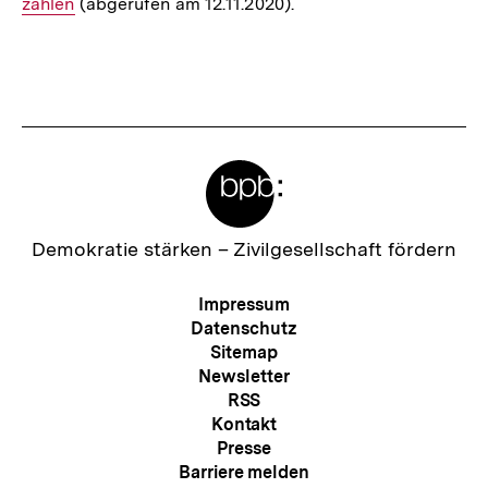
zahlen
(abgerufen am 12.11.2020).
Fussnoten
Meta-
Links
Zur
Demokratie stärken –
Zivilgesellschaft fördern
Startseite
der
Meta-
Impressum
bpb
Navigation
Datenschutz
Sitemap
Newsletter
RSS
Kontakt
Presse
Barriere melden