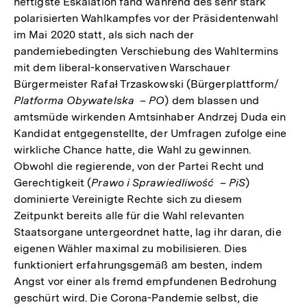
heftigste Eskalation fand während des sehr stark
polarisierten Wahlkampfes vor der Präsidentenwahl
im Mai 2020 statt, als sich nach der
pandemiebedingten Verschiebung des Wahltermins
mit dem liberal-konservativen Warschauer
Bürgermeister Rafał Trzaskowski (Bürgerplattform/
Platforma Obywatelska
–
PO
) dem blassen und
amtsmüde wirkenden Amtsinhaber Andrzej Duda ein
Kandidat entgegenstellte, der Umfragen zufolge eine
wirkliche Chance hatte, die Wahl zu gewinnen.
Obwohl die regierende, von der Partei Recht und
Gerechtigkeit (
Prawo i Sprawiedliwość
–
PiS
)
dominierte Vereinigte Rechte sich zu diesem
Zeitpunkt bereits alle für die Wahl relevanten
Staatsorgane untergeordnet hatte, lag ihr daran, die
eigenen Wähler maximal zu mobilisieren. Dies
funktioniert erfahrungsgemäß am besten, indem
Angst vor einer als fremd empfundenen Bedrohung
geschürt wird. Die Corona-Pandemie selbst, die