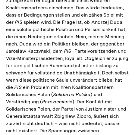
zufolge kann er sogar die Rolle eines weiteren
Koalitionspartners einnehmen. Das würde bedeuten,
dass er Bedingungen stellen und ein zähes Spiel mit
der
PiS
spielen wird. Die Frage ist, ob Andrzej Duda
eine solche politische Position und Persönlichkeit hat,
die einen Neubeginn erlauben. Nein, meiner Meinung
nach. Duda wird ein Politiker bleiben, der gegenüber
Jarosław Kaczyński, dem
PiS
-Parteivorsitzenden und
Vize-Ministerpräsidenten, loyal ist. Obgleich er zu jung
für den politischen Ruhestand ist, ist er bislang zu
schwach für vollständige Unabhängigkeit. Doch selbst
wenn diese politische Säule unverändert bliebe, hat
die
PiS
ein Problem mit ihren Koalitionspartnern
Solidarisches Polen (
Solidarna Polska
) und
Verständigung (
Porozumienie
). Der Konflikt mit
Solidarisches Polen, der Partei von Justizminister und
Generalstaatsanwalt Zbigniew Ziobro, äußert sich
zurzeit nicht deutlich – was nicht bedeutet, dass er
nicht existiert. Die Spannungen zwischen