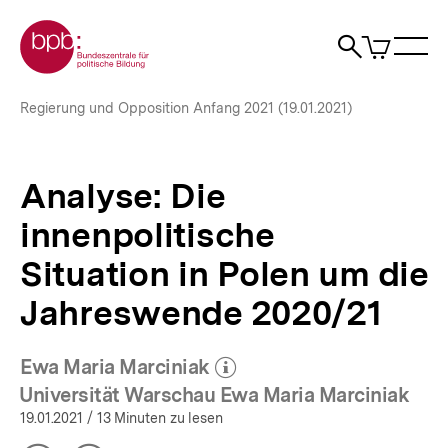
Direkt
Zur Startseite der bpb
zum
0
Artikel
Sho
Seiteninhalt
im
Naviga
Suche
springen
War
öffne
öffnen
öff
Pfadnavigation
Analyse:
Brotkrümelnavigation
Regierung und Opposition Anfang 2021 (19.01.2021)
Die
innenpolitische
Situation
in
Analyse: Die
Polen
um
innenpolitische
die
Jahreswende
Situation in Polen um die
2020/21
Jahreswende 2020/21
|
bpb.de
Ewa Maria Marciniak
(Mehr zum Autor)
öffnen
Universität Warschau Ewa Maria Marciniak
19.01.2021
/ 13 Minuten zu lesen