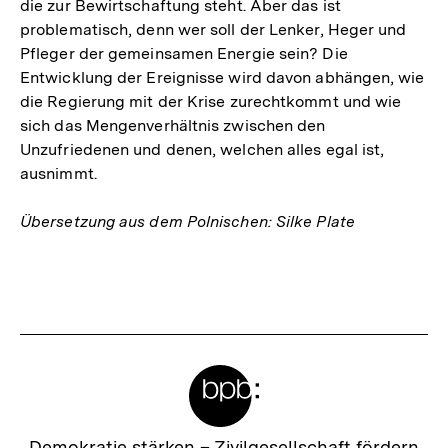
die zur Bewirtschaftung steht. Aber das ist
problematisch, denn wer soll der Lenker, Heger und
Pfleger der gemeinsamen Energie sein? Die
Entwicklung der Ereignisse wird davon abhängen, wie
die Regierung mit der Krise zurechtkommt und wie
sich das Mengenverhältnis zwischen den
Unzufriedenen und denen, welchen alles egal ist,
ausnimmt.
Übersetzung aus dem Polnischen: Silke Plate
Fussnoten
Meta-
Links
Zur
Demokratie stärken –
Zivilgesellschaft fördern