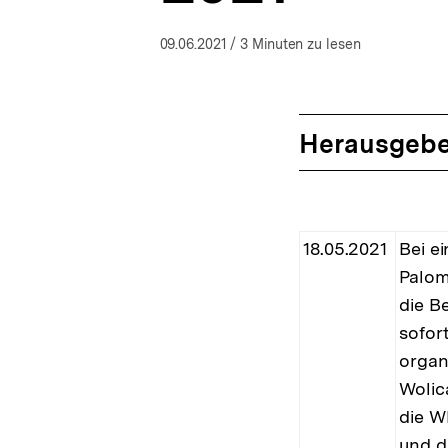
a
t
09.06.2021
/ 3 Minuten zu lesen
i
o
n
Herausgebe
18.05.2021
Bei e
Palom
die B
sofor
organ
Wolic
die W
und d