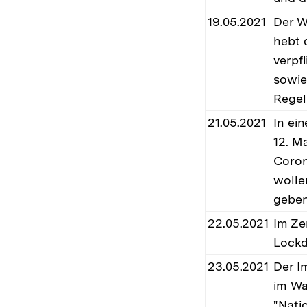
19.05.2021
Der W
hebt 
verpf
sowie 
Regel
21.05.2021
In ei
12. M
Coron
wolle
geben
22.05.2021
Im Ze
Lockd
23.05.2021
Der I
im Wa
"Nati