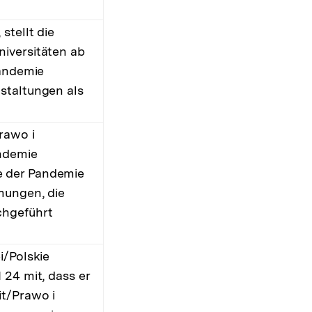
stellt die
iversitäten ab
Pandemie
staltungen als
rawo i
andemie
e der Pandemie
mungen, die
chgeführt
i/Polskie
 24 mit, dass er
it/Prawo i