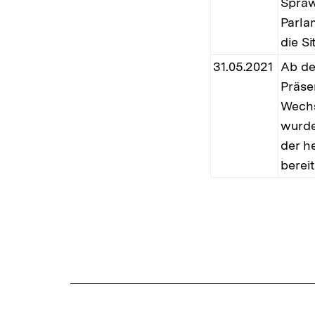
Spraw
Parla
die S
31.05.2021
Ab de
Präse
Wechs
wurde
der h
berei
Fussnoten