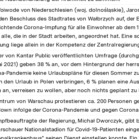
oiwode von Niederschlesien (woj. dolnośląskie), Jaro
den Beschluss des Stadtrates von Wałbrzych auf, der E
lichtende Corona-Impfung für alle Einwohner ab dem 1
alle, die in der Stadt arbeiten, angeordnet hat. Eine s
ung liege allein in der Kompetenz der Zentralregierun
ner von Kantar Public veröffentlichten Umfrage (durchg
ai 2021) geben 38 % an, vor dem Hintergrund der her
a-Pandemie keine Urlaubspläne für diesen Sommer z
n den Urlaub in Polen verbringen, 6 % planen eine Aus
 an, verreisen zu wollen, aber noch nichts geplant zu
ntrum von Warschau protestieren ca. 200 Personen g
own infolge der Corona-Pandemie und gegen Corona
mpfbeauftragte der Regierung, Michał Dworczyk, gibt 
rschauer Nationalstadion für Covid-19-Patienten einge
onalkrankenhaus" seinen Dienst einstellen konnte. Ein 