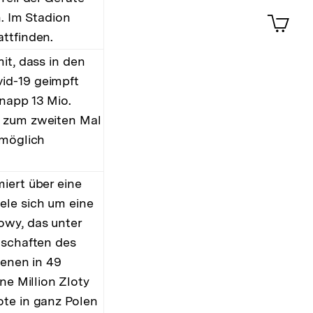
ansehen
0
Artik
n. Im Stadion
im
ttfinden.
Shop-
Warenko
it, dass in den
ansehen
id-19 geimpft
napp 13 Mio.
n zum zweiten Mal
 möglich
iert über eine
ele sich um eine
owy, das unter
lschaften des
denen in 49
ne Million Zloty
ote in ganz Polen