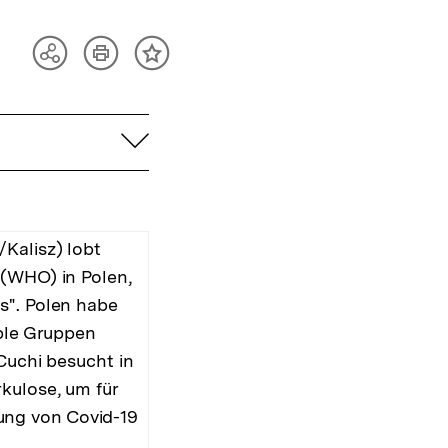
Artikel
Teilen
Inhalt
drucken
Optionen
merken
anzeigen
aufklappen
Kalisz) lobt
 (WHO) in Polen,
s". Polen habe
able Gruppen
Cuchi besucht in
kulose, um für
ung von Covid-19