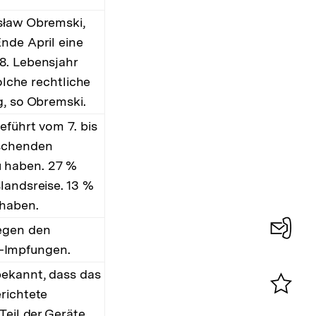
sław Obremski,
nde April eine
8. Lebensjahr
olche rechtliche
g, so Obremski.
eführt vom 7. bis
rschenden
u haben. 27 %
landsreise. 13 %
 haben.
egen den
-Impfungen.
Konta
0
bekannt, dass das
richtete
Merklist
Teil der Geräte