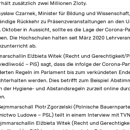
rhält zusätzlich zwei Millionen Zloty.
ysław Czarnek, Minister für Bildung und Wissenschaft, 
tändige Rückkehr zu Präsenzveranstaltungen an den Un
. Oktober in Aussicht, sollte es die Lage der Corona-
ben. Die Hochschulen halten seit März 2020 Lehrveran
nzunterricht ab.
arschallin Elżbieta Witek (Recht und Gerechtigkeit/P
iedliwość – PiS) sagt, dass die infolge der Corona-P
erten Regeln im Parlament bis zum verkündeten End
chterhalten werden. Dies betrifft zum Beispiel Abstim
 der Hygiene- und Abstandsregeln zurzeit online dur
n.
Sejmmarschall Piotr Zgorzelski (Polnische Bauernparte
nictwo Ludowe – PSL) teilt in einem Interview mit TVN
ejmmarschallin Elżbieta Witek (Recht und Gerechtigke