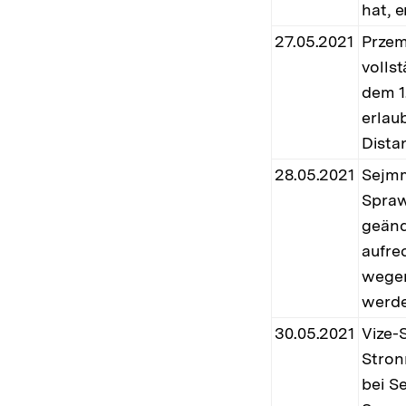
hat, e
27.05.2021
Przem
volls
dem 1
erlau
Dista
28.05.2021
Sejmm
Spraw
geänd
aufre
wegen
werde
30.05.2021
Vize-
Stron
bei S