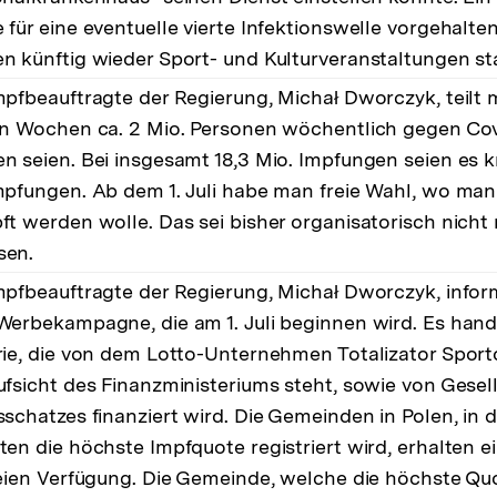
 für eine eventuelle vierte Infektionswelle vorgehalte
n künftig wieder Sport- und Kulturveranstaltungen sta
mpfbeauftragte der Regierung, Michał Dworczyk, teilt m
en Wochen ca. 2 Mio. Personen wöchentlich gegen Cov
n seien. Bei insgesamt 18,3 Mio. Impfungen seien es k
mpfungen. Ab dem 1. Juli habe man freie Wahl, wo ma
ft werden wolle. Das sei bisher organisatorisch nicht
sen.
mpfbeauftragte der Regierung, Michał Dworczyk, inform
Werbekampagne, die am 1. Juli beginnen wird. Es hand
rie, die von dem Lotto-Unternehmen Totalizator Sport
ufsicht des Finanzministeriums steht, sowie von Gesel
sschatzes finanziert wird. Die Gemeinden in Polen, in 
ten die höchste Impfquote registriert wird, erhalten ei
reien Verfügung. Die Gemeinde, welche die höchste Qu