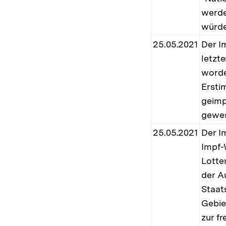
werde
würde
25.05.2021
Der I
letzt
worde
Ersti
geimp
gewe
25.05.2021
Der I
Impf-
Lotte
der A
Staat
Gebie
zur f