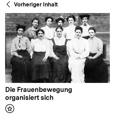
Weitere
Content-
Vorheriger Inhalt
Navigation
Inhalte
V
Die Frauenbewegung
o
organisiert sich
r
Inhalt
h