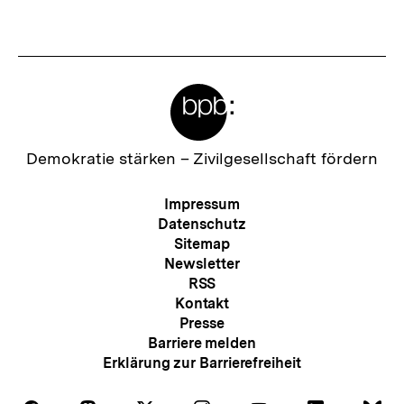
s
t
e
Meta-
r
Links
I
n
Zur
Demokratie stärken –
Zivilgesellschaft fördern
Startseite
h
der
Meta-
Impressum
a
bpb
Navigation
Datenschutz
l
Sitemap
Newsletter
t
RSS
:
Kontakt
Presse
Barriere melden
Erklärung zur Barrierefreiheit