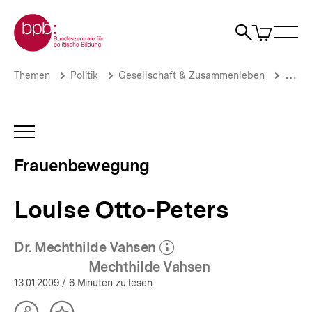
Direkt
Zur Startseite der bpb
zum
0
Artikel
Sho
Seiteninhalt
im
Naviga
Suche
springen
War
öffne
öffnen
öff
Pfadnavigation
Louise
Brotkrümelnavigation
Themen
Politik
Gesellschaft & Zusammenleben
Gende
Otto-
Peters
|
Frauenbewegung
INHALTSNAVIGATION
|
ÖFFNEN
bpb.de
Frauenbewegung
Louise Otto-Peters
Dr. Mechthilde Vahsen
(Mehr zum Autor)
öffnen
Mechthilde Vahsen
13.01.2009
/ 6 Minuten zu lesen