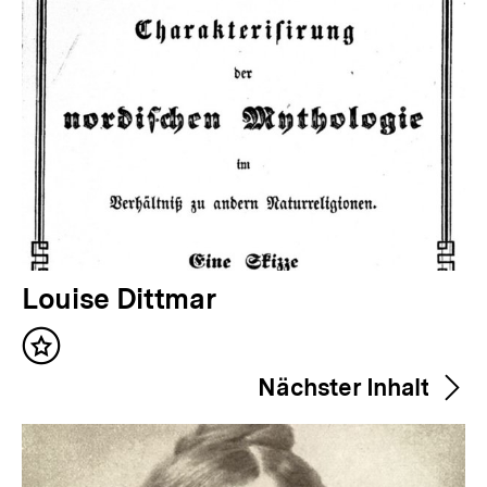
V
Louise Dittmar
o
Inhalt
r
merken
Nächster Inhalt
h
e
r