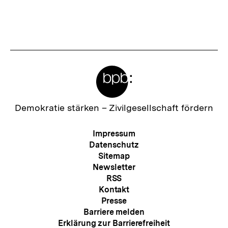
Meta-
Links
Zur
Demokratie stärken –
Zivilgesellschaft fördern
Startseite
der
Meta-
Impressum
bpb
Navigation
Datenschutz
Sitemap
Newsletter
RSS
Kontakt
Presse
Barriere melden
Erklärung zur Barrierefreiheit