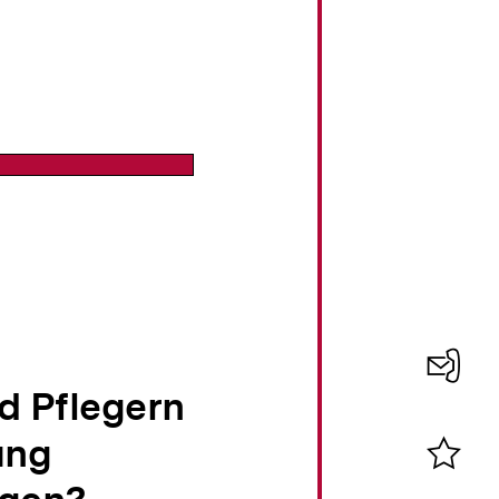
d Pflegern
Konta
0
ung
Merklist