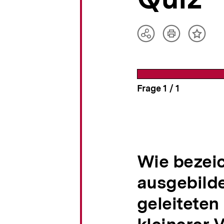
a
t
i
o
Artikel
Teilen
Inhalt
drucken
n
Optionen
merke
anzeigen
Frage
1
/
von
1
Wie bezeic
ausgebild
geleiteten