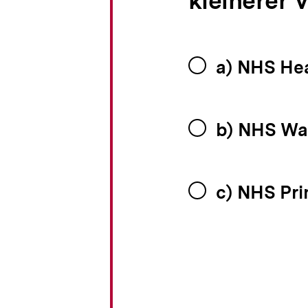
kleinerer
a) NHS Hea
b) NHS Wal
c) NHS Pri