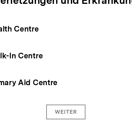
 Verletzungen und Erkranku
lth Centre
k-In Centre
mary Aid Centre
WEITER