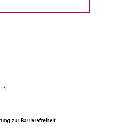
ern
rung zur Barrierefreiheit
Auf